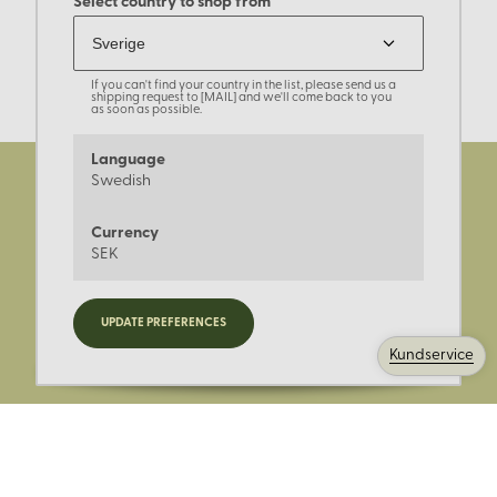
Select country to shop from
If you can't find your country in the list, please send us a
shipping request to [MAIL] and we'll come back to you
as soon as possible.
Language
Swedish
Currency
SEK
Registrera dig för nyheter,
UPDATE PREFERENCES
kampanjer och mer.
Kundservice
Ange din E-post: