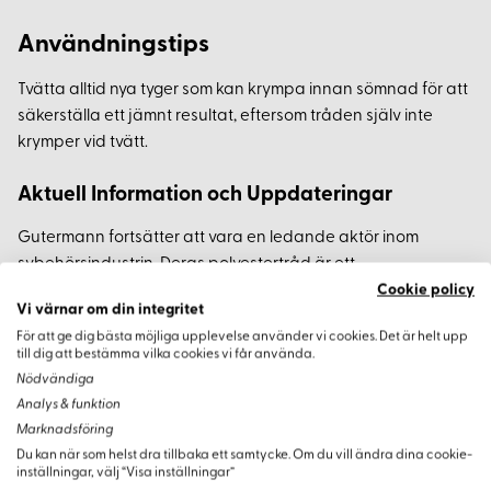
Användningstips
Tvätta alltid nya tyger som kan krympa innan sömnad för att
säkerställa ett jämnt resultat, eftersom tråden själv inte
krymper vid tvätt.
Aktuell Information och Uppdateringar
Gutermann fortsätter att vara en ledande aktör inom
sybehörsindustrin. Deras polyestertråd är ett
förstahandsval för både amatörer och proffs tack vare dess
Cookie policy
Vi värnar om din integritet
kvalitet och hållbarhet. Oavsett om du syr kläder,
För att ge dig bästa möjliga upplevelse använder vi cookies. Det är helt upp
hemtextilier eller dekorationer, är denna tråd ett pålitligt val.
till dig att bestämma vilka cookies vi får använda.
Nödvändiga
Analys & funktion
Marknadsföring
Varianter
Du kan när som helst dra tillbaka ett samtycke. Om du vill ändra dina cookie-
inställningar, välj “Visa inställningar”