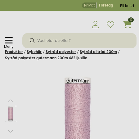
Privat
Företag
Bli kund
0
Meny
Produkter
/
Sybehör
/
Sytråd polyester
/
Sytråd alltråd 200m
/
Sytråd polyester gutermann 200m 662 ljuslila