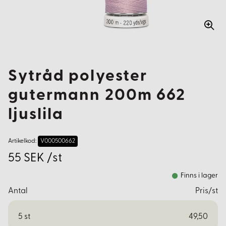
Sytråd polyester
gutermann 200m 662
ljuslila
Artikelkod:
V000500662
55 SEK /st
Finns i lager
Antal
Pris/st
5
st
49,50