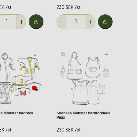
EK /st
230 SEK /st
 för allmän användning.
a Mönster badrock
Svenska Mönster barnförkläde
Pippi
 nål.
EK /st
230 SEK /st