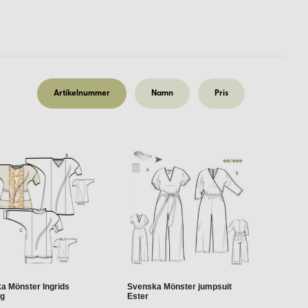
kt. Här är några av de produkter du hittar hos oss:
Artikelnummer
Namn
Pris
ionella. Vår expertis inom naturmaterial och vårt
a Mönster Ingrids
Svenska Mönster jumpsuit
ng
Ester