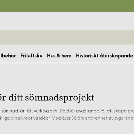
llbehör
Friluftsliv
Hus & hem
Historiskt återskapande
för ditt sömnadsprojekt
ömnad, är rätt verktyg och tillbehör avgörande för att skapa prof
rkliga dina kreativa idéer. Med över 30 års erfarenhet av tyger i n