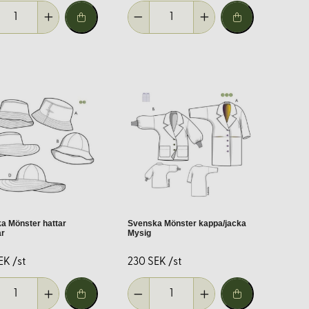
g.
alltid tillgängligt för att ge råd och svara på dina frågor.
a Mönster hattar
Svenska Mönster kappa/jacka
r
Mysig
EK /st
230 SEK /st