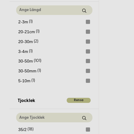
ø 40-50mm
(1)
ø 5-6mm
(2)
2-3m
(1)
ø 50-100mm
(6)
20-21cm
(1)
ø 6-7mm
(4)
20-30m
(2)
ø 7-8mm
(3)
3-4m
(1)
ø 8-9mm
(3)
30-50m
(101)
30-50mm
(1)
5-10m
(1)
Rensa
Tjocklek
35/2
(18)