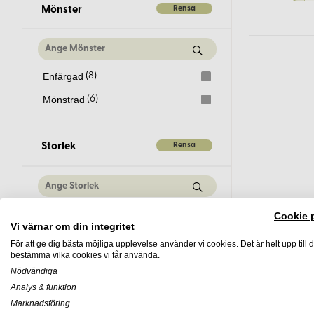
Gul
(36)
Rensa
Mönster
Guld
(6)
Gun metal
(5)
Lila
(50)
Enfärgad
(8)
Mässing
(66)
Mönstrad
(6)
Natur
(23)
Naturvit
(5)
Rensa
Storlek
Nickel
(5)
Oblekt
(1)
Orange
(19)
100-150mm
(2)
Cookie 
Vi värnar om din integritet
Rosa
(40)
20-30mm
(12)
För att ge dig bästa möjliga upplevelse använder vi cookies. Det är helt upp till d
Rostfri
(9)
bestämma vilka cookies vi får använda.
30-40mm
(12)
Nödvändiga
Röd
(65)
40-50mm
(1)
Analys & funktion
Silver
(55)
Marknadsföring
50-60mm
(3)