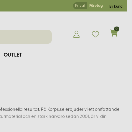
Privat
Företag
Bli kund
0
OUTLET
essionella resultat. På Korps.se erbjuder vi ett omfattande
aturmaterial och en stark närvaro sedan 2001, är vi din