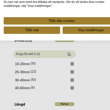
Du kan när som helst dra tillbaka ett samtycke. Om du vill ändra dina cookie-
Svart
(50)
60-70mm
(2)
inställningar, välj “Visa inställningar”
Svart oxid
(1)
70-80mm
(1)
Transparent
(2)
Visa fler
Tillåt alla cookies
80-90mm
(2)
Turkos
(16)
90-100mm
(2)
Tillåt inte
Visa inställningar
Vit
(16)
ø 10-12mm
(6)
Rensa
Bredd (ca)
ø 10-15cm
(2)
ø 12-15mm
(8)
ø 15-18mm
(2)
10-20mm
(15)
ø 15-20cm
(2)
20-30mm
(22)
ø 18-20mm
(4)
30-40mm
(10)
ø 20-30cm
(2)
40-60mm
(6)
ø 20-30mm
(14)
ø 30-40mm
(14)
Rensa
Längd
ø 4-5mm
(6)