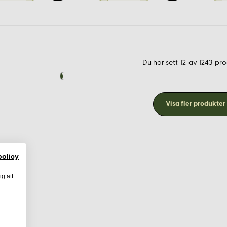
Du har sett
12
av
1243
pro
Visa fler produkter
policy
ig att