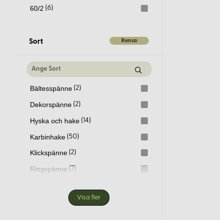
60/2
(6)
Rensa
Sort
Bältesspänne
(2)
Dekorspänne
(2)
Hyska och hake
(14)
Karbinhake
(50)
Klickspänne
(2)
Ringspänne
(7)
Stretch tyger
(45)
Visa fler
Väsklås
(9)
Vävda & stretchtyger
(21)