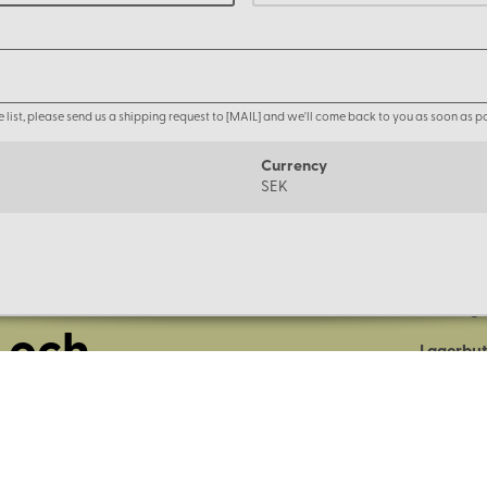
the list, please send us a shipping request to [MAIL] and we'll come back to you as soon as po
Currency
SEK
Om oss
Företage
 och
Lagerbut
Presentk