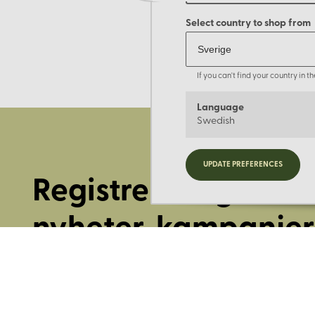
Select country to shop from
If you can't find your country in 
Language
Swedish
UPDATE PREFERENCES
Registrera dig för
nyheter, kampanjer
mer.