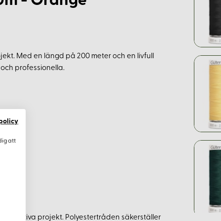
0m - Orange
ekt. Med en längd på 200 meter och en livfull
 och professionella.
policy
dig att
ra kreativa projekt. Polyestertråden säkerställer