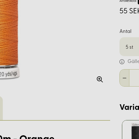
Artikelkod:
55 SE
Antal
5
st
Gäll
Varia