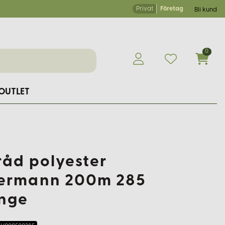
Privat
Företag
Bli kund
0
OUTLET
råd polyester
ermann 200m 285
nge