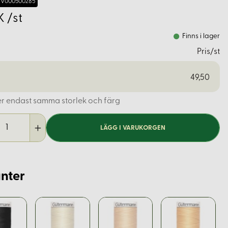
V000500285
K /st
Finns i lager
Pris/st
49,50
er endast samma storlek och färg
LÄGG I VARUKORGEN
nter