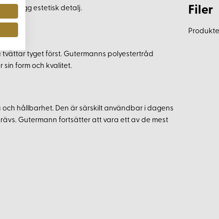
Filer
en snygg estetisk detalj.
Produkten
 tvättar tyget först. Gutermanns polyestertråd
 sin form och kvalitet.
a och hållbarhet. Den är särskilt användbar i dagens
ävs. Gutermann fortsätter att vara ett av de mest