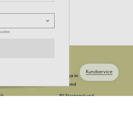
ssible.
Kundservice
Logga in
ts historia
Bli kund
ik
Bli företagskund
ort
Köpvillkor
Integritetspolicy
Säkerhet & cookies