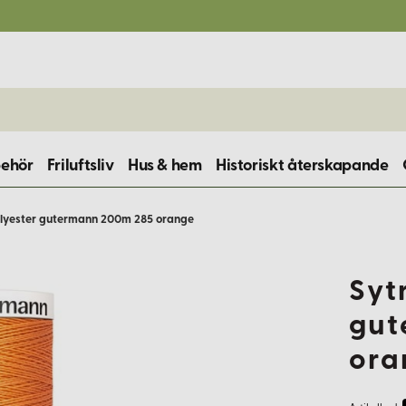
behör
Friluftsliv
Hus & hem
Historiskt återskapande
lyester gutermann 200m 285 orange
Syt
gut
ora