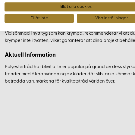
långvariga sömmar, och den levande orangea färgen lägger till 
Tillåt alla cookies
Tillåt inte
Visa inställningar
Tips för bästa resultat
Vid sömnad i nytt tyg som kan krympa, rekommenderar vi att du
krymper inte i tvätten, vilket garanterar att dina projekt behåller
Aktuell Information
Polyestertråd har blivit alltmer populär på grund av dess styrk
trender med återanvändning av kläder där slitstarka sömmar kr
betrodda varumärkena för kvalitetstråd världen över.