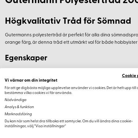
Gutermann Polyestertråd 20
Högkvalitativ Tråd för Sömnad
Gutermanns polyestertråd är perfekt för alla dina sömnadsproj
orange färg, är denna tråd ett utmärkt val för både hobbyister
Egenskaper
Material: 100% polyester
Cookie 
Vi värnar om din integritet
Slitstark och hållbar
För att ge dig bästa möjliga upplevelse använder vi cookies. Det är helt upp till 
Passar alla tyger
bestämma vilka cookies vi får använda.
Lämplig för både handsömnad och maskinsömnad
Nödvändiga
Analys & funktion
Tvätt- och ljusäkta
Marknadsföring
Du kan när som helst dra tillbaka ett samtycke. Om du vill ändra dina cookie-
Användningsområden
inställningar, välj “Visa inställningar”
Denna tråd är idealisk för att sy kläder, heminredning eller and