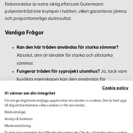
förberedelse är extra viktig eftersom Gutermann
polyestertråd inte krymper i tvätten, vilket garanterar jämna
och proportionerliga slutresultat.
Vanliga Frågor
Kan den här tråden användas för starka sömmar?
Absolut, den är idealisk för starka och slitstarka
sömmar.
Fungerar tråden för syprojekt utomhus?
Ja, tack vare
ljusäkta egenskaper kan den användas för
utomhusprojekt där den utsätts för solljus.
Cookie policy
Vi värnar om din integritet
Är den här tråden kompatibel med alla symaskiner?
För att ge dig bästa möjliga upplevelse använder vi cookies. Det är helt upp
Ja, den kan användas med de flesta symaskiner på
till dig att bestämma vilka cookies vi får använda.
marknaden.
Nödvändiga
Analys & funktion
Marknadsföring
Du kan när som helst dra tillbaka ett samtycke. Om du vill ändra dina cookie-