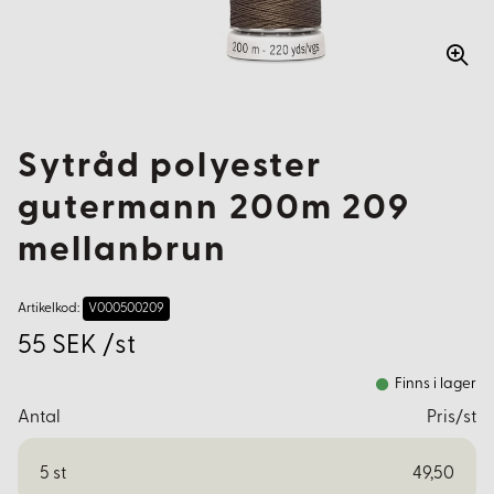
Sytråd polyester
gutermann 200m 209
mellanbrun
Artikelkod:
V000500209
55 SEK /st
Finns i lager
Antal
Pris/st
5
st
49,50