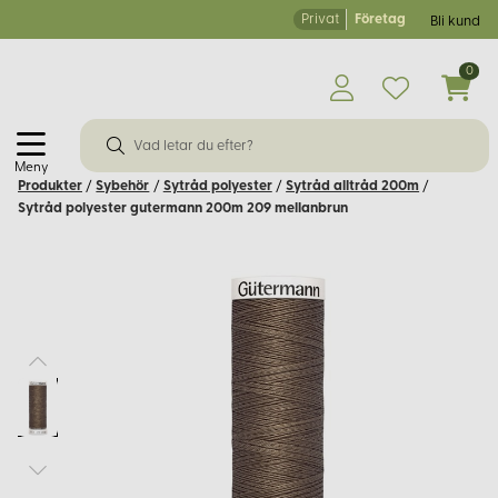
Privat
Företag
Bli kund
0
Meny
Produkter
/
Sybehör
/
Sytråd polyester
/
Sytråd alltråd 200m
/
Sytråd polyester gutermann 200m 209 mellanbrun