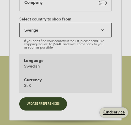
Company
Select country to shop from
If you can't find your country in the list, please send us a
shipping request to [MAIL] and we'll come back to you
as soon as possible.
Language
Swedish
Currency
SEK
Registrera dig för nyheter,
UPDATE PREFERENCES
kampanjer och mer.
Kundservice