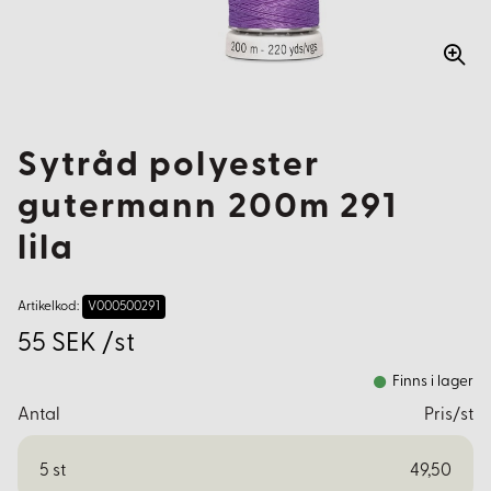
Sytråd polyester
gutermann 200m 291
lila
Artikelkod:
V000500291
55 SEK /st
Finns i lager
Antal
Pris/st
5
st
49,50