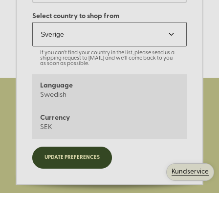
Select country to shop from
If you can't find your country in the list, please send us a
shipping request to [MAIL] and we'll come back to you
as soon as possible.
Language
Swedish
Currency
SEK
Registrera dig för nyheter,
UPDATE PREFERENCES
kampanjer och mer.
Kundservice
Ange din E-post: