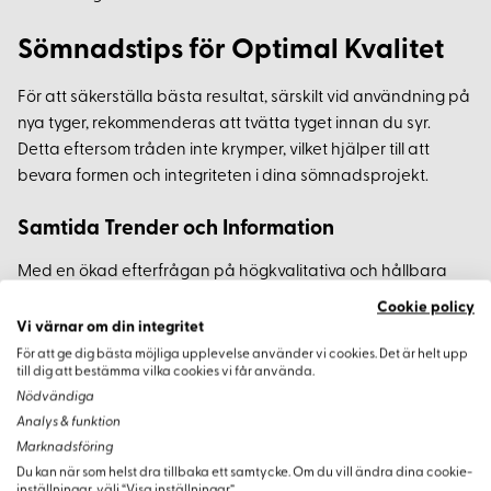
Sömnadstips för Optimal Kvalitet
För att säkerställa bästa resultat, särskilt vid användning på
nya tyger, rekommenderas att tvätta tyget innan du syr.
Detta eftersom tråden inte krymper, vilket hjälper till att
bevara formen och integriteten i dina sömnadsprojekt.
Samtida Trender och Information
Med en ökad efterfrågan på högkvalitativa och hållbara
sömnadsmaterial, fortsätter Gutermanns polyestertråd att
Cookie policy
vara ett förstahandsval för många. Dess pålitlighet gör det
Vi värnar om din integritet
till en självklar partner i allt från vardagliga projekt till
För att ge dig bästa möjliga upplevelse använder vi cookies. Det är helt upp
till dig att bestämma vilka cookies vi får använda.
skräddarsydda kreationer.
Nödvändiga
Analys & funktion
Marknadsföring
Du kan när som helst dra tillbaka ett samtycke. Om du vill ändra dina cookie-
inställningar, välj “Visa inställningar”