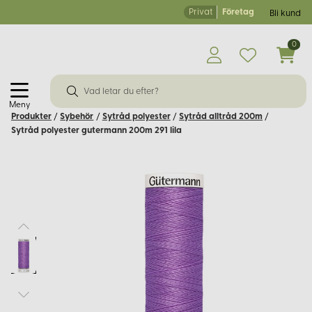
Privat
Företag
Bli kund
0
Meny
Produkter
/
Sybehör
/
Sytråd polyester
/
Sytråd alltråd 200m
/
Sytråd polyester gutermann 200m 291 lila