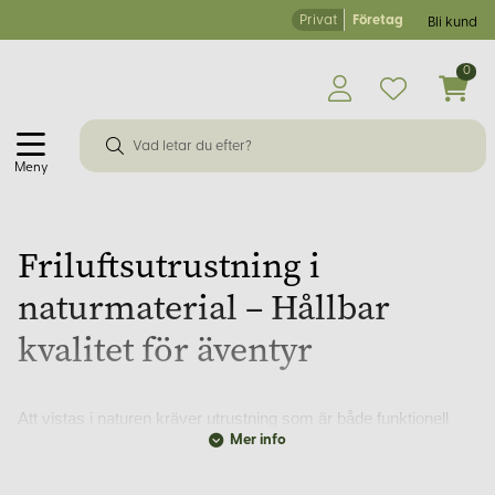
Privat
Företag
Bli kund
0
Meny
Friluftsutrustning i
naturmaterial – Hållbar
kvalitet för äventyr
Att vistas i naturen kräver utrustning som är både funktionell
och hållbar. På Korps.se erbjuder vi ett noggrant utvalt sortiment
Mer info
av friluftsprodukter tillverkade av naturmaterial, perfekt för både
nybörjare och erfarna äventyrare. Med över 30 års erfarenhet