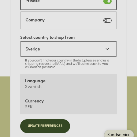
Private
Company
Select country to shop from
If you can't find your country in the list, please send us a
shipping request to [MAIL] and we'll come back to you
as soon as possible.
Language
Swedish
Currency
SEK
Registrera dig för
UPDATE PREFERENCES
nyheter, kampanjer och
Kundservice