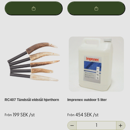
att erbjuda högkvalitativa friluftsprodukter. Vårt sortiment är
noggrant utvalt för att möta behoven hos både nybörjare och
erfarna friluftsentusiaster. Vi strävar efter att kombinera tradition
och kvalitet för att ge dig den bästa möjliga utrustningen för dina
äventyr i naturen.
RC407 Tändstål eldstål hjorthorn
Imprenex outdoor 5 liter
199 SEK /st
454 SEK /st
Från
Från