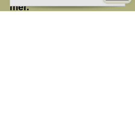
mer.
Ange din E-post:
Registrera mig på Korps.se nyhetsbrev för att få erbjudanden,
nyheter och information. Genom att registrera dig för att ta emot
e-postmeddelanden från Korps godkänner du vår
integritetspolicy
. Vi behandlar din information ansvarsfullt.
Avsluta prenumerationen när som helst.
Skicka