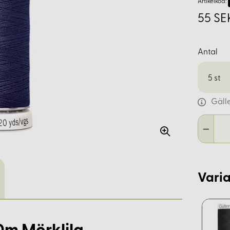
Artikelkod:
55 SE
Antal
5
st
Gäll
Varia