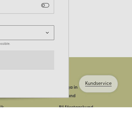
ssible.
Kundservice
Logga in
ts historia
Bli kund
ik
Bli företagskund
ort
Köpvillkor
Integritetspolicy