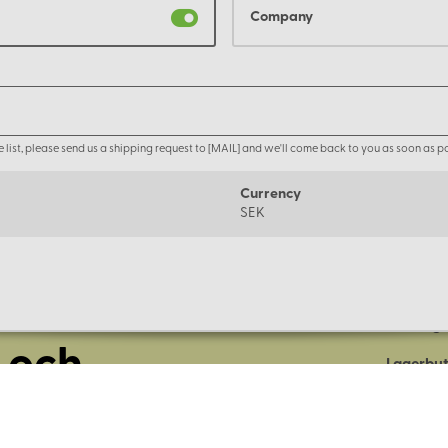
Company
the list, please send us a shipping request to [MAIL] and we'll come back to you as soon as po
Currency
SEK
Om oss
Företage
 och
Lagerbut
Presentk