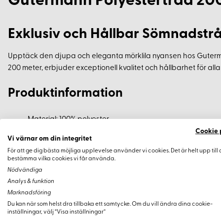
Gutermann Polyestertråd 20
Exklusiv och Hållbar Sömnadstr
Upptäck den djupa och eleganta mörklila nyansen hos Guterm
200 meter, erbjuder exceptionell kvalitet och hållbarhet för al
Produktinformation
Material: 100% polyester
Cookie 
Längd: 200 meter
Vi värnar om din integritet
Färg: Mörklila
För att ge dig bästa möjliga upplevelse använder vi cookies. Det är helt upp till 
Extrem slitstyrka och hållbarhet
bestämma vilka cookies vi får använda.
Nödvändiga
Analys & funktion
Fördelar och Egenskaper
Marknadsföring
Du kan när som helst dra tillbaka ett samtycke. Om du vill ändra dina cookie-
Passar alla typer av tyger
inställningar, välj “Visa inställningar”