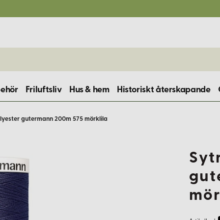
behör
Friluftsliv
Hus & hem
Historiskt återskapande
lyester gutermann 200m 575 mörklila
Syt
gut
mör