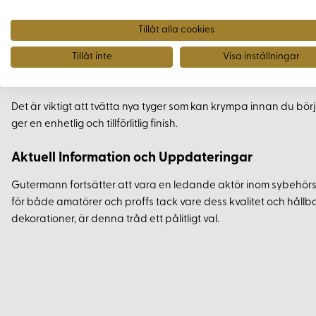
Tvätt- och ljusäkta
Krymper ej vid tvätt
Tillåt alla cookies
Lämplig för både handsömnad och maskinsömnad
Tillåt inte
Visa inställningar
Användningstips
Det är viktigt att tvätta nya tyger som kan krympa innan du börjar
ger en enhetlig och tillförlitlig finish.
Aktuell Information och Uppdateringar
Gutermann fortsätter att vara en ledande aktör inom sybehörsi
för både amatörer och proffs tack vare dess kvalitet och hållbar
dekorationer, är denna tråd ett pålitligt val.