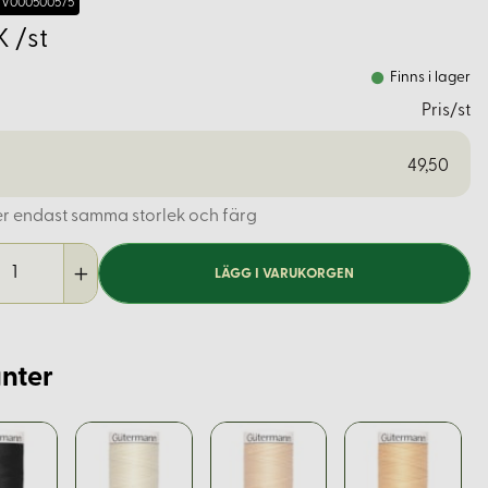
V000500575
K /st
Finns i lager
Pris/st
49,50
er endast samma storlek och färg
LÄGG I VARUKORGEN
nter