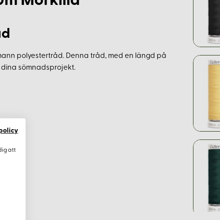
0m Mörklila
åd
ann polyestertråd. Denna tråd, med en längd på
la dina sömnadsprojekt.
policy
dig att