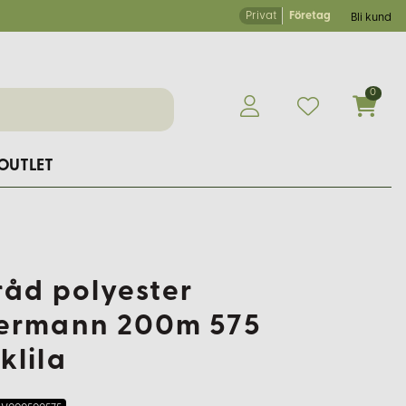
Privat
Företag
Bli kund
0
OUTLET
råd polyester
ermann 200m 575
klila