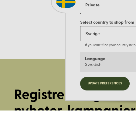
Private
Select country to shop from
If you can't find your country in 
Language
Swedish
UPDATE PREFERENCES
Registrera dig för
nyheter, kampanjer
mer.