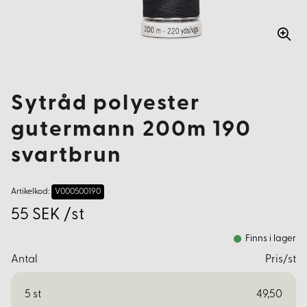
Sytråd polyester
gutermann 200m 190
svartbrun
Artikelkod:
V000500190
55 SEK /st
Finns i lager
Antal
Pris/st
5
st
49,50