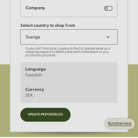
Company
Select country to shop from
If you can't find your country in the list, please send us a
shipping request to [MAIL] and we'll come back to you
as soon as possible.
Language
Swedish
Currency
SEK
Registrera dig för nyheter,
UPDATE PREFERENCES
kampanjer och mer.
Kundservice