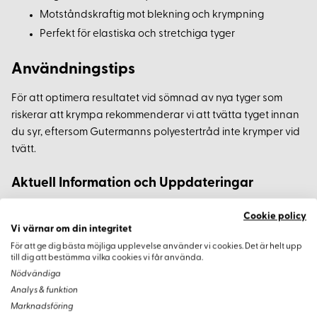
Motståndskraftig mot blekning och krympning
Perfekt för elastiska och stretchiga tyger
Användningstips
För att optimera resultatet vid sömnad av nya tyger som
riskerar att krympa rekommenderar vi att tvätta tyget innan
du syr, eftersom Gutermanns polyestertråd inte krymper vid
tvätt.
Aktuell Information och Uppdateringar
Gutermann fortsätter att vara en ledande aktör inom
Cookie policy
sybehörsindustrin. Deras polyestertråd är ett
Vi värnar om din integritet
förstahandsval för både amatörer och proffs tack vare dess
För att ge dig bästa möjliga upplevelse använder vi cookies. Det är helt upp
till dig att bestämma vilka cookies vi får använda.
kvalitet och hållbarhet. Oavsett om du syr kläder,
Nödvändiga
hemtextilier eller dekorationer, är denna tråd ett pålitligt val.
Analys & funktion
Marknadsföring