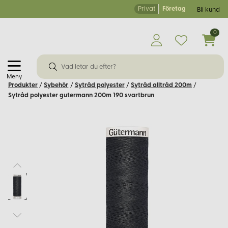
Privat
Företag
Bli kund
0
Meny
Produkter
/
Sybehör
/
Sytråd polyester
/
Sytråd alltråd 200m
/
Sytråd polyester gutermann 200m 190 svartbrun