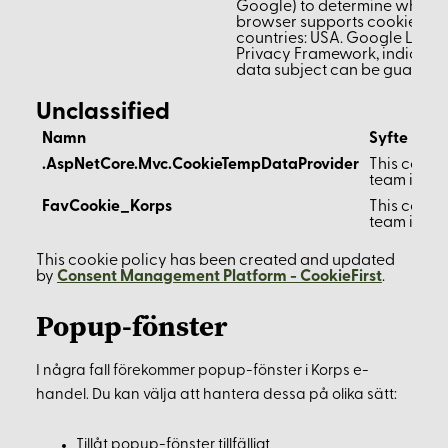
Google) to determine whether 
browser supports cookies. Dat
countries: USA. Google LLC. i
Privacy Framework, indicating
data subject can be guarant
Unclassified
Namn
Syfte
.AspNetCore.Mvc.CookieTempDataProvider
This cookie
team is wo
FavCookie_Korps
This cookie
team is wo
This cookie policy has been created and updated
by
Consent Management Platform - CookieFirst
.
Popup-fönster
I några fall förekommer popup-fönster i Korps e-
handel. Du kan välja att hantera dessa på olika sätt:
Tillåt popup-fönster tillfälligt