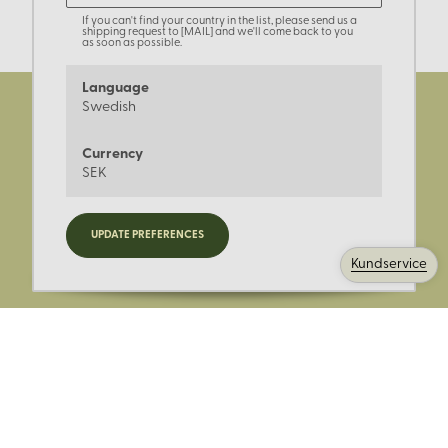
If you can't find your country in the list, please send us a
shipping request to [MAIL] and we'll come back to you
as soon as possible.
Language
Swedish
Currency
SEK
Registrera dig för nyheter,
UPDATE PREFERENCES
kampanjer och mer.
Kundservice
Ange din E-post: