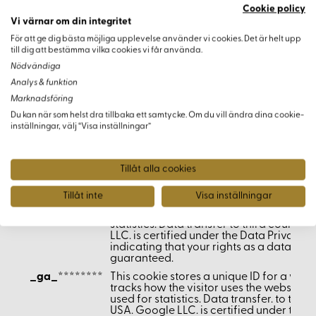
cookiefirst-consent
This cookie saves your cookie prefe
Cookie policy
website. You can change these or 
Vi värnar om din integritet
consent easily.
För att ge dig bästa möjliga upplevelse använder vi cookies. Det är helt upp
cookiefirst-consent
This cookie saves your cookie prefe
till dig att bestämma vilka cookies vi får använda.
website. You can change these or 
consent easily.
Nödvändiga
cookiefirst-id
This cookie contains your unique ID
Analys & funktion
identify unique visitors to this websi
Marknadsföring
SERVERID [2x]
Usually used for load balancing. Ide
Du kan när som helst dra tillbaka ett samtycke. Om du vill ändra dina cookie-
that delivered the last page to the 
inställningar, välj “Visa inställningar”
Associated with the HAProxy Load 
Upplevelsen
Tillåt alla cookies
Namn
Syfte
Tillåt inte
Visa inställningar
_ga
Registers a unique ID for a website visit
the visitor uses the website. The data is u
statistics. Data transfer to third countri
LLC. is certified under the Data Privacy
indicating that your rights as a data sub
guaranteed.
_ga_********
This cookie stores a unique ID for a webs
tracks how the visitor uses the website. T
used for statistics. Data transfer. to third
USA. Google LLC. is certified under the 