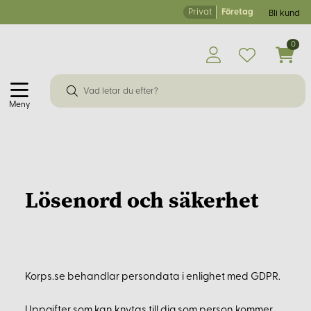
Privat
Företag
Bli kund
0
Meny
Lösenord och säkerhet
Korps.se behandlar persondata i enlighet med GDPR.
Uppgifter som kan knytas till dig som person kommer