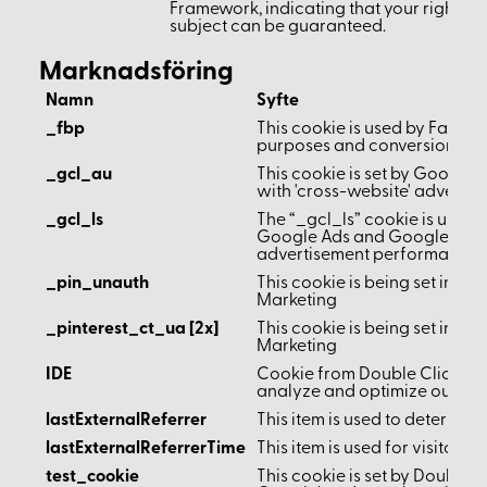
Framework, indicating that your rights a
subject can be guaranteed.
Marknadsföring
Namn
Syfte
_fbp
This cookie is used by Facebo
purposes and conversion tra
_gcl_au
This cookie is set by Google
with 'cross-website' advertisi
_gcl_ls
The “_gcl_ls” cookie is used 
Google Ads and Google Tag
advertisement performance.
_pin_unauth
This cookie is being set in rel
Marketing
_pinterest_ct_ua [2x]
This cookie is being set in rel
Marketing
IDE
Cookie from Double Click (Go
analyze and optimize our ad
lastExternalReferrer
This item is used to determine 
lastExternalReferrerTime
This item is used for visitor e
test_cookie
This cookie is set by DoubleC