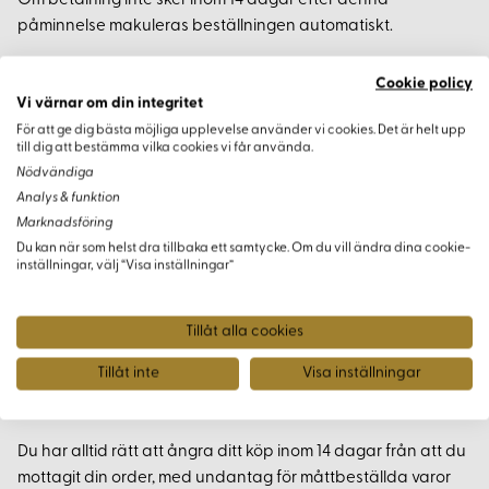
Om betalning inte sker inom 14 dagar efter denna
påminnelse makuleras beställningen automatiskt.
Cookie policy
Vi värnar om din integritet
PERSONUPPGIFTER
För att ge dig bästa möjliga upplevelse använder vi cookies. Det är helt upp
till dig att bestämma vilka cookies vi får använda.
Nödvändiga
Korps behandlar persondata i enlighet med GDPR.
Analys & funktion
Marknadsföring
Uppgifter som kan knytas till dig som person kommer aldrig
Du kan när som helst dra tillbaka ett samtycke. Om du vill ändra dina cookie-
att bli tillgängliga för andra verksamheter förutom
inställningar, välj “Visa inställningar”
tredjepart.
Tillåt alla cookies
Tillåt inte
Visa inställningar
ÅNGERÄTT & RETUR
Du har alltid rätt att ångra ditt köp inom 14 dagar från att du
mottagit din order, med undantag för måttbeställda varor