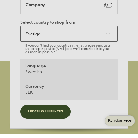
Company
Select country to shop from
If you can't find your country in the list, please send us a
shipping request to [MAIL] and we'll come back to you
as soon as possible.
Language
Swedish
Currency
SEK
Registrera dig för nyheter,
UPDATE PREFERENCES
kampanjer och mer.
Kundservice