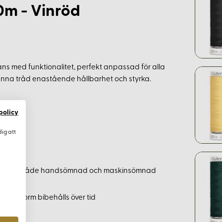
0m - Vinröd
ns med funktionalitet, perfekt anpassad för alla
denna tråd enastående hållbarhet och styrka.
policy
dig att
assad till både handsömnad och maskinsömnad
ng
ärg och form bibehålls över tid