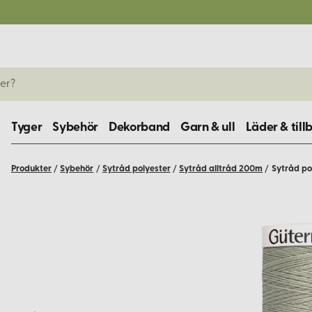
Tyger
Sybehör
Dekorband
Garn & ull
Läder & till
Produkter
/
Sybehör
/
Sytråd polyester
/
Sytråd alltråd 200m
/
Sytråd po