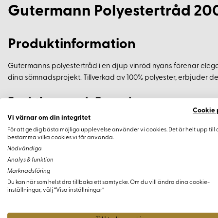
Gutermann Polyestertråd 20
Produktinformation
Gutermanns polyestertråd i en djup vinröd nyans förenar elega
dina sömnadsprojekt. Tillverkad av 100% polyester, erbjuder 
Funktioner och Egenskaper
Cookie 
Vi värnar om din integritet
Färg:
Vinröd
För att ge dig bästa möjliga upplevelse använder vi cookies. Det är helt upp till 
bestämma vilka cookies vi får använda.
Material:
100% polyester
Nödvändiga
Längd:
200 meter
Analys & funktion
Mångsidighet:
Lämplig för alla typer av tyger och anp
Marknadsföring
Exceptionell Hållbarhet:
Slitstark för långvarig användni
Du kan när som helst dra tillbaka ett samtycke. Om du vill ändra dina cookie-
inställningar, välj “Visa inställningar”
Toppkvalitet:
Tvätt- och ljusäkta, vilket säkerställer att f