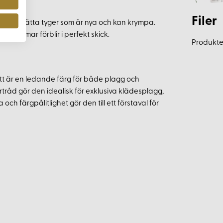
Filer
tt förtvätta tyger som är nya och kan krympa.
a sömmar förblir i perfekt skick.
Produkten
tt är en ledande färg för både plagg och
råd gör den idealisk för exklusiva klädesplagg,
h färgpålitlighet gör den till ett förstaval för