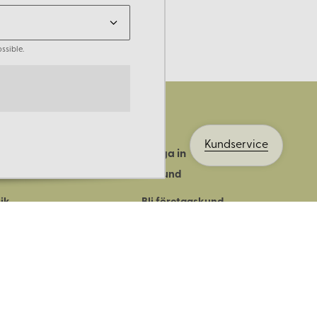
ssible.
Kundservice
Logga in
ts historia
Bli kund
ik
Bli företagskund
ort
Köpvillkor
Integritetspolicy
Säkerhet & cookies