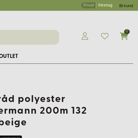
Privat
Företag
Bli kund
0
OUTLET
råd polyester
ermann 200m 132
beige