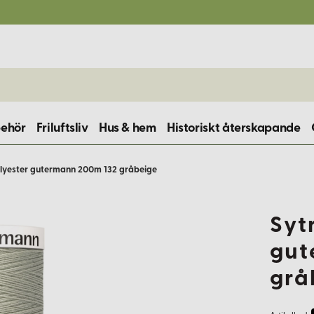
behör
Friluftsliv
Hus & hem
Historiskt återskapande
lyester gutermann 200m 132 gråbeige
Syt
gut
grå