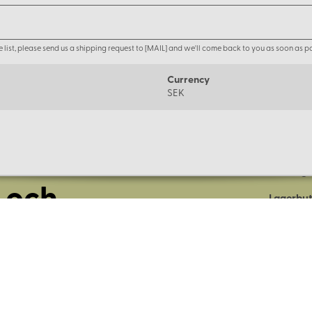
the list, please send us a shipping request to [MAIL] and we'll come back to you as soon as po
Currency
SEK
Om oss
Företage
 och
Lagerbut
Presentk