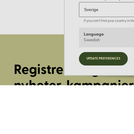
If you can't find your country in 
Language
Swedish
UPDATE PREFERENCES
Registrera dig för
nyheter, kampanjer
mer.
Ange din E-post: