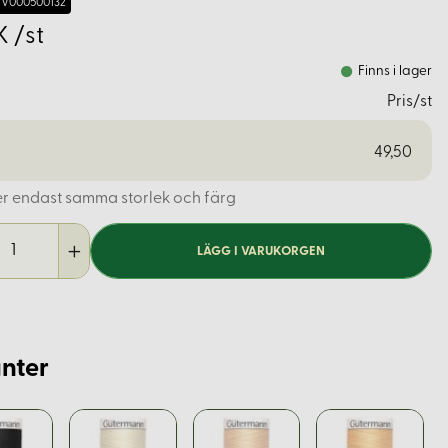
V000500132
K /st
Finns i lager
Pris/st
49,50
er endast samma storlek och färg
LÄGG I VARUKORGEN
nter