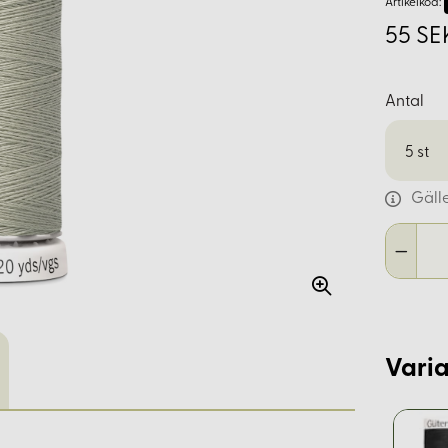
Artikelkod:
55 SE
Antal
5
st
Gäll
Varia