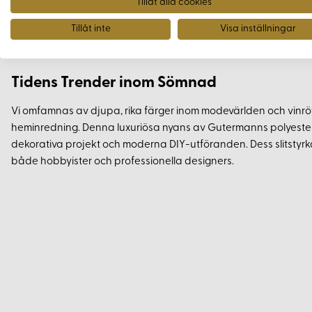
Sömnadstips
Tillåt alla cookies
Tillåt inte
Visa inställningar
För att undvika krympning av färdiga projekt rekommenderas a
Gutermanns polyestertråd krymper inte, vilket garanterar att din
Tidens Trender inom Sömnad
Vi omfamnas av djupa, rika färger inom modevärlden och vinrö
heminredning. Denna luxuriösa nyans av Gutermanns polyestert
dekorativa projekt och moderna DIY-utföranden. Dess slitstyrka oc
både hobbyister och professionella designers.