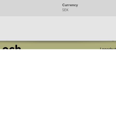
Currency
SEK
Om oss
Företage
 och
Lagerbut
Presentk