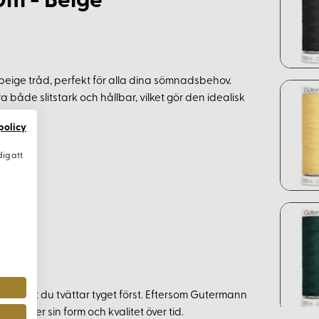
m - Beige
eige tråd, perfekt för alla dina sömnadsbehov.
 både slitstark och hållbar, vilket gör den idealisk
policy
dig att
et att du tvättar tyget först. Eftersom Gutermann
 behåller sin form och kvalitet över tid.