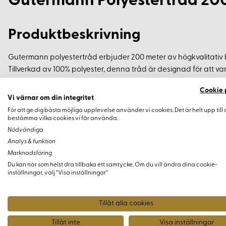
Gutermann Polyestertråd 200
Produktbeskrivning
Gutermann polyestertråd erbjuder 200 meter av högkvalitativ b
Tillverkad av 100% polyester, denna tråd är designad för att vara
för ett brett utbud av tyger.
Cookie 
Vi värnar om din integritet
Egenskaper:
För att ge dig bästa möjliga upplevelse använder vi cookies. Det är helt upp till 
bestämma vilka cookies vi får använda.
Nödvändiga
Slitstark och hållbar
Analys & funktion
Passar för både handsömnad och maskinsömnad
Marknadsföring
Tvätt- och ljusäkta
Du kan när som helst dra tillbaka ett samtycke. Om du vill ändra dina cookie-
inställningar, välj “Visa inställningar”
Rekommendationer:
Tillåt alla cookies
När du arbetar med nya tyger som kan krympa rekommenderas d
tråden inte krymper i tvätten, säkerställer detta att dina projekt
Tillåt inte
Visa inställningar