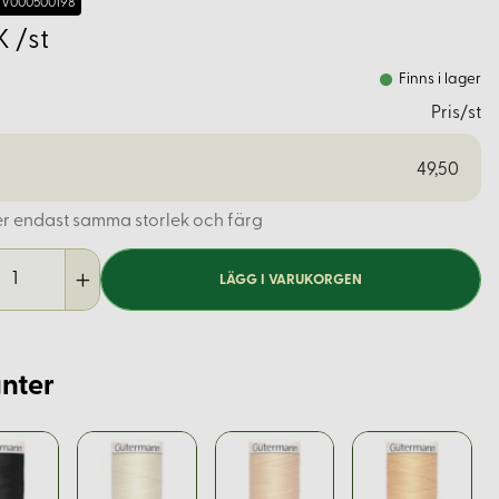
V000500198
K /st
Finns i lager
Pris/st
49,50
er endast samma storlek och färg
LÄGG I VARUKORGEN
nter