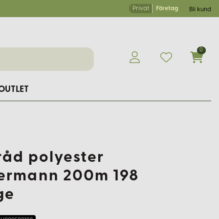
Privat
Företag
Bli kund
0
OUTLET
råd polyester
ermann 200m 198
ge