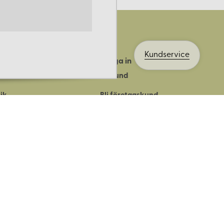
Kundservice
Logga in
ts historia
Bli kund
ik
Bli företagskund
ort
Köpvillkor
Integritetspolicy
Säkerhet & cookies