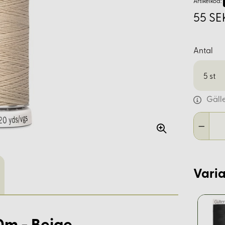
Artikelkod:
55 SE
Antal
5
st
Gäll
Varia