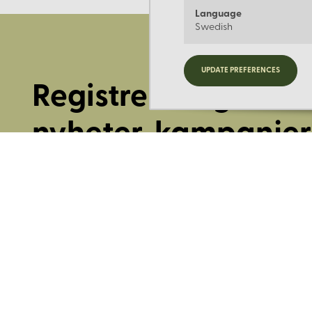
Language
Swedish
UPDATE PREFERENCES
Registrera dig för
nyheter, kampanjer
mer.
Ange din E-post: