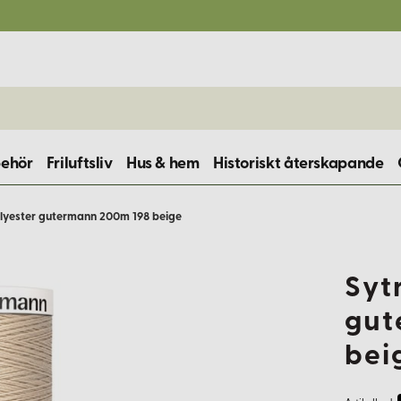
behör
Friluftsliv
Hus & hem
Historiskt återskapande
lyester gutermann 200m 198 beige
Syt
gut
bei