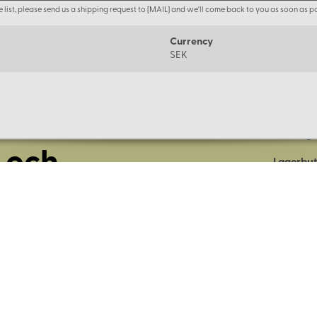
the list, please send us a shipping request to [MAIL] and we'll come back to you as soon as po
Currency
SEK
Om oss
Företage
 och
Lagerbut
Presentk