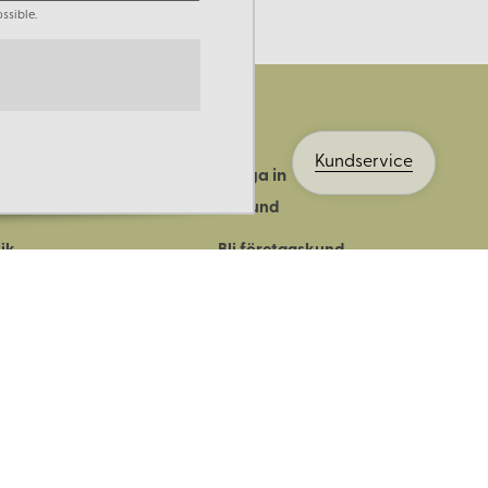
ssible.
Kundservice
Logga in
ts historia
Bli kund
ik
Bli företagskund
ort
Köpvillkor
Integritetspolicy
Säkerhet & cookies