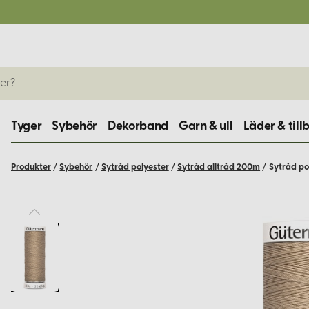
Tyger
Sybehör
Dekorband
Garn & ull
Läder & till
Produkter
/
Sybehör
/
Sytråd polyester
/
Sytråd alltråd 200m
/
Sytråd po