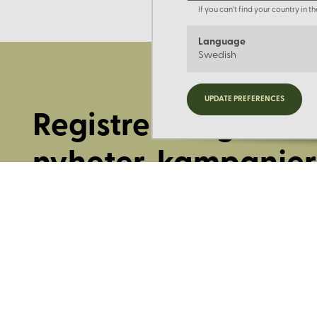
If you can't find your country in 
Language
Swedish
UPDATE PREFERENCES
Registrera dig för
nyheter, kampanjer
mer.
Ange din E-post: