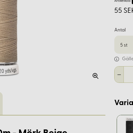
Artikelkod:
55 SE
Antal
5
st
Gäll
Varia