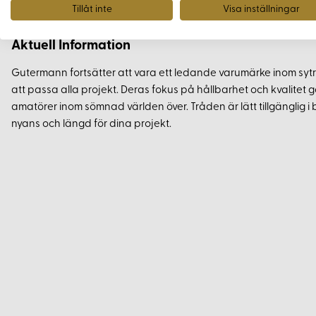
Tillåt inte
Visa inställningar
du syr. Eftersom tråden inte krymper, säkerställer detta att sömm
Aktuell Information
Gutermann fortsätter att vara ett ledande varumärke inom sytr
att passa alla projekt. Deras fokus på hållbarhet och kvalitet g
amatörer inom sömnad världen över. Tråden är lätt tillgänglig i but
nyans och längd för dina projekt.