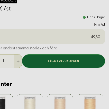
V000500215
K /st
Finns i lager
Pris/st
49,50
er endast samma storlek och färg
LÄGG I VARUKORGEN
nter