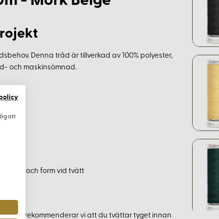
0m - Mörk Beige
rojekt
adsbehov. Denna tråd är tillverkad av 100% polyester,
 hand- och maskinsömnad.
råd
policy
dig att
n längd och form vid tvätt
krympa, rekommenderar vi att du tvättar tyget innan