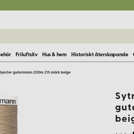
behör
Friluftsliv
Hus & hem
Historiskt återskapande
lyester gutermann 200m 215 mörk beige
Syt
gut
bei