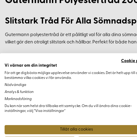
Gutermann Polyestertråd 20
Slitstark Tråd För Alla Sömnadsp
Gutermann polyestertråd är ett pålitligt val för alla dina sömn
vilket gör den otroligt slitstark och hållbar. Perfekt för både
Fördelar med Gutermann Polyestert
Cookie 
Vi värnar om din integritet
För att ge dig bästa möjliga upplevelse använder vi cookies. Det är helt upp till 
Tillverkad av 100% polyester
bestämma vilka cookies vi får använda.
Slitstark och hållbar
Nödvändiga
Passar alla typer av tyger
Analys & funktion
Tvätt- och ljusäkta, vilket garanterar långvarig kvalitet
Marknadsföring
Du kan när som helst dra tillbaka ett samtycke. Om du vill ändra dina cookie-
Icke-krymmande, vilket säkerställer att tråden behåller si
inställningar, välj “Visa inställningar”
Användningstips
Tillåt alla cookies
För att uppnå bästa resultat, speciellt med nya tyger som kan 