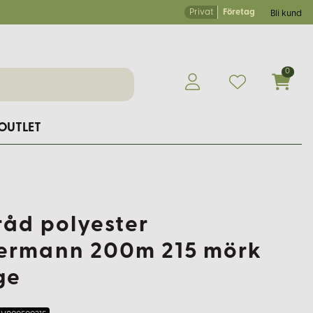
Privat
Företag
Bli kund
0
OUTLET
råd polyester
ermann 200m 215 mörk
ge