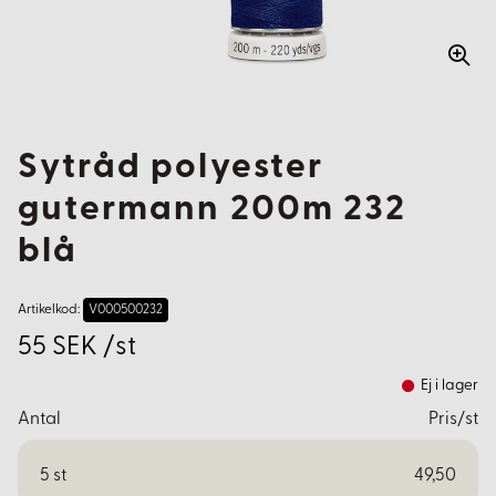
Sytråd polyester
gutermann 200m 232
blå
Artikelkod:
V000500232
55 SEK /st
Ej i lager
Antal
Pris/st
5
st
49,50