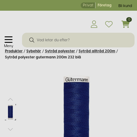
Privat
Företag
Bli kund
0
Meny
Produkter
/
Sybehör
/
Sytråd polyester
/
Sytråd alltråd 200m
/
Sytråd polyester gutermann 200m 232 blå