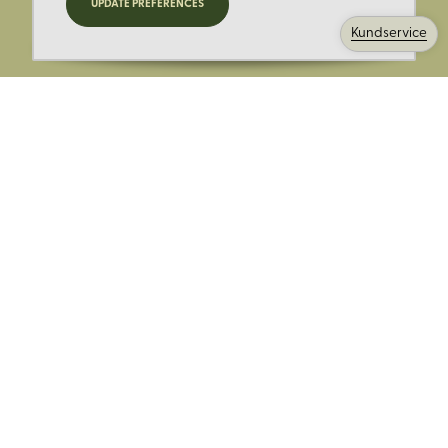
UPDATE PREFERENCES
kampanjer och mer.
Kundservice
Ange din E-post:
Registrera mig på Korps.se nyhetsbrev för att få erbjudanden,
nyheter och information. Genom att registrera dig för att ta emot
e-postmeddelanden från Korps godkänner du vår
integritetspolicy
. Vi behandlar din information ansvarsfullt.
Avsluta prenumerationen när som helst.
Skicka