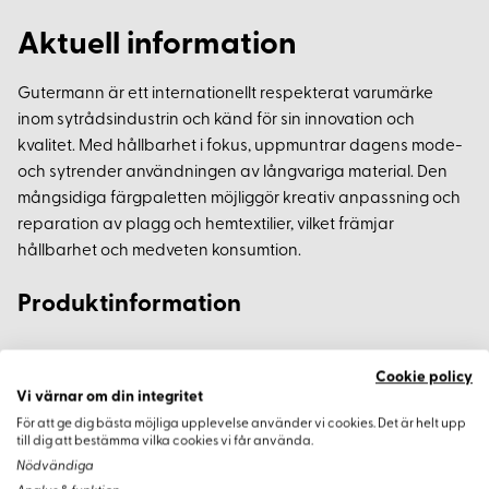
Aktuell information
Gutermann är ett internationellt respekterat varumärke
inom sytrådsindustrin och känd för sin innovation och
kvalitet. Med hållbarhet i fokus, uppmuntrar dagens mode-
och sytrender användningen av långvariga material. Den
mångsidiga färgpaletten möjliggör kreativ anpassning och
reparation av plagg och hemtextilier, vilket främjar
hållbarhet och medveten konsumtion.
Produktinformation
Material: 100% polyester
Cookie policy
Färg: Blå
Vi värnar om din integritet
Längd: 200 meter
För att ge dig bästa möjliga upplevelse använder vi cookies. Det är helt upp
till dig att bestämma vilka cookies vi får använda.
Kategori: Universell sytråd
Nödvändiga