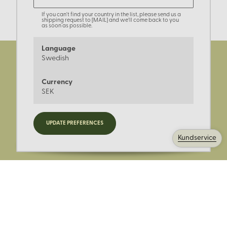
If you can't find your country in the list, please send us a
shipping request to [MAIL] and we'll come back to you
as soon as possible.
Language
Swedish
Currency
SEK
Registrera dig för nyheter,
UPDATE PREFERENCES
kampanjer och mer.
Kundservice
Ange din E-post: