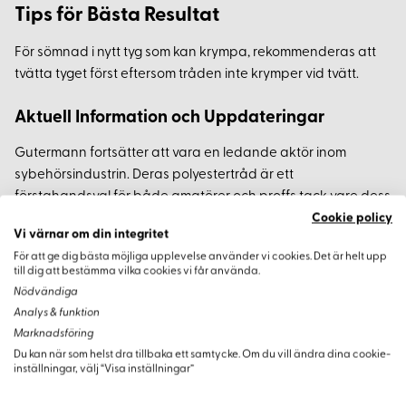
Tips för Bästa Resultat
För sömnad i nytt tyg som kan krympa, rekommenderas att
tvätta tyget först eftersom tråden inte krymper vid tvätt.
Aktuell Information och Uppdateringar
Gutermann fortsätter att vara en ledande aktör inom
sybehörsindustrin. Deras polyestertråd är ett
förstahandsval för både amatörer och proffs tack vare dess
kvalitet och hållbarhet. Oavsett om du syr kläder,
Cookie policy
Vi värnar om din integritet
hemtextilier eller dekorationer, är denna tråd ett pålitligt val.
För att ge dig bästa möjliga upplevelse använder vi cookies. Det är helt upp
till dig att bestämma vilka cookies vi får använda.
Nödvändiga
Analys & funktion
Varianter
Marknadsföring
Du kan när som helst dra tillbaka ett samtycke. Om du vill ändra dina cookie-
inställningar, välj “Visa inställningar”