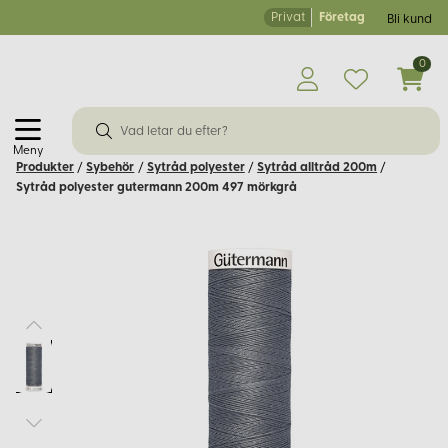
Privat
Företag
Bli kund
0
Meny
Produkter
/
Sybehör
/
Sytråd polyester
/
Sytråd alltråd 200m
/
Sytråd polyester gutermann 200m 497 mörkgrå