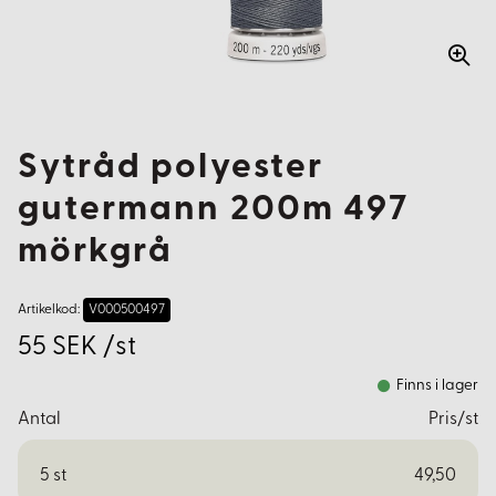
Sytråd polyester
gutermann 200m 497
mörkgrå
Artikelkod:
V000500497
55 SEK /st
Finns i lager
Antal
Pris/st
5
st
49,50