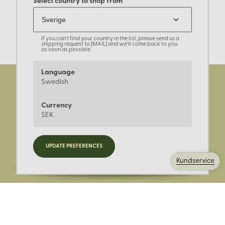
Select country to shop from
If you can't find your country in the list, please send us a
shipping request to [MAIL] and we'll come back to you
as soon as possible.
Language
Swedish
Currency
SEK
Registrera dig för nyheter,
UPDATE PREFERENCES
kampanjer och mer.
Kundservice
Ange din E-post: