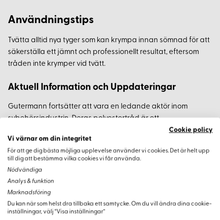
Användningstips
Tvätta alltid nya tyger som kan krympa innan sömnad för att
säkerställa ett jämnt och professionellt resultat, eftersom
tråden inte krymper vid tvätt.
Aktuell Information och Uppdateringar
Gutermann fortsätter att vara en ledande aktör inom
sybehörsindustrin. Deras polyestertråd är ett
förstahandsval för både amatörer och proffs tack vare dess
Cookie policy
Vi värnar om din integritet
kvalitet och hållbarhet. Oavsett om du syr kläder,
För att ge dig bästa möjliga upplevelse använder vi cookies. Det är helt upp
hemtextilier eller dekorationer, är denna tråd ett pålitligt val.
till dig att bestämma vilka cookies vi får använda.
Nödvändiga
Analys & funktion
Marknadsföring
Varianter
Du kan när som helst dra tillbaka ett samtycke. Om du vill ändra dina cookie-
inställningar, välj “Visa inställningar”