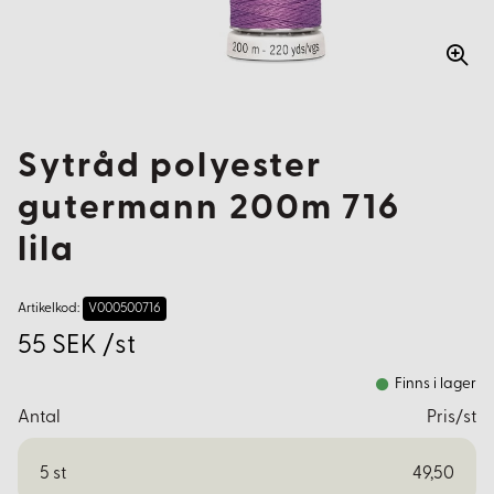
Sytråd polyester
gutermann 200m 716
lila
Artikelkod:
V000500716
55 SEK /st
Finns i lager
Antal
Pris/st
5
st
49,50