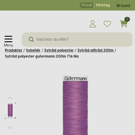
Privat
Företag
Bli kund
0
Meny
Produkter
/
Sybehör
/
Sytråd polyester
/
Sytråd alltråd 200m
/
Sytråd polyester gutermann 200m 716 lila