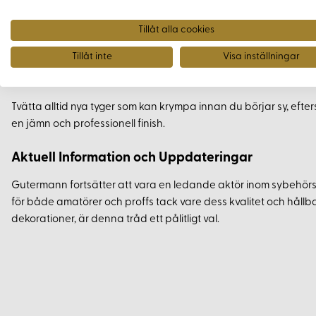
Tvätt- och ljusäkta
Krymper ej vid tvätt
Tillåt alla cookies
Lämplig för både handsömnad och maskinsömnad
Tillåt inte
Visa inställningar
Användningstips
Tvätta alltid nya tyger som kan krympa innan du börjar sy, efter
en jämn och professionell finish.
Aktuell Information och Uppdateringar
Gutermann fortsätter att vara en ledande aktör inom sybehörsi
för både amatörer och proffs tack vare dess kvalitet och hållbar
dekorationer, är denna tråd ett pålitligt val.