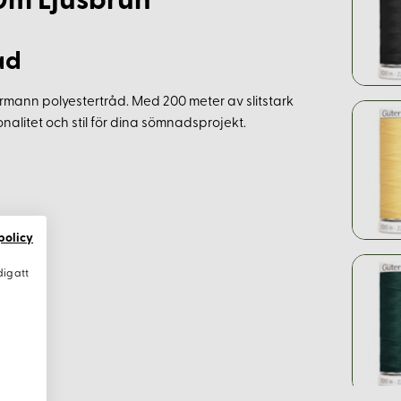
0m Ljusbrun
åd
mann polyestertråd. Med 200 meter av slitstark
nalitet och stil för dina sömnadsprojekt.
policy
dig att