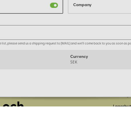
Company
the list, please send us a shipping request to [MAIL] and we'll come back to you as soon as po
Currency
SEK
Om oss
Företage
 och
Lagerbut
Presentk