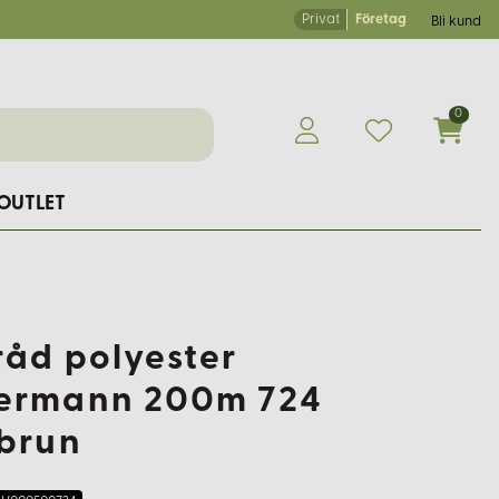
Privat
Företag
Bli kund
0
OUTLET
råd polyester
ermann 200m 724
sbrun