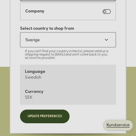
Company
Select country to shop from
If you can't find your country in the list, please send us a
shipping request to [MAIL] and we'll come back to you
as soon as possible.
Language
Swedish
Currency
SEK
Registrera dig för nyheter,
UPDATE PREFERENCES
kampanjer och mer.
Kundservice