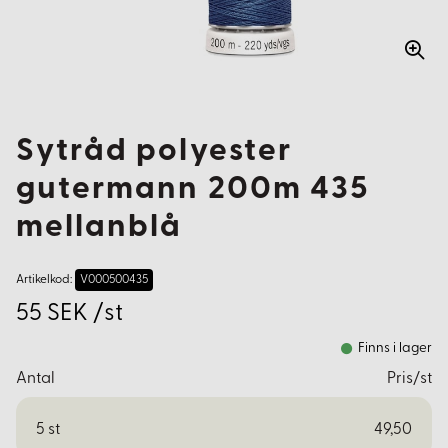
Sytråd polyester
gutermann 200m 435
mellanblå
Artikelkod:
V000500435
55 SEK /st
Finns i lager
Antal
Pris/st
5
st
49,50