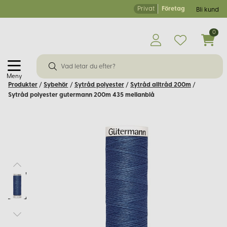
Privat
Företag
Bli kund
0
Meny
Produkter
/
Sybehör
/
Sytråd polyester
/
Sytråd alltråd 200m
/
Sytråd polyester gutermann 200m 435 mellanblå