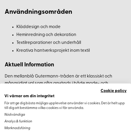
Användningsområden
Kläddesign och mode
Heminredning och dekoration
Textilreparationer och underhåll
Kreativa hantverksprojekt inom textil
Aktuell Information
Den mellanblå Gutermann-tråden är ett klassiskt och
mångsidigt val som ofta används i både mode- och
inredningsprojekt. Mellanblå är en färg som symboliserar
Cookie policy
Vi värnar om din integritet
lugn och tillförlitlighet och fungerar bra i alla
För att ge dig bästa möjliga upplevelse använder vi cookies. Det är helt upp
säsongsbetonade kollektioner. Med sin tidlösa och eleganta
till dig att bestämma vilka cookies vi får använda.
charm, är denna nyans perfekt för designers som vill införa
Nödvändiga
en balanserande och sofistikerad touch i sina skapelser.
Analys & funktion
Marknadsföring