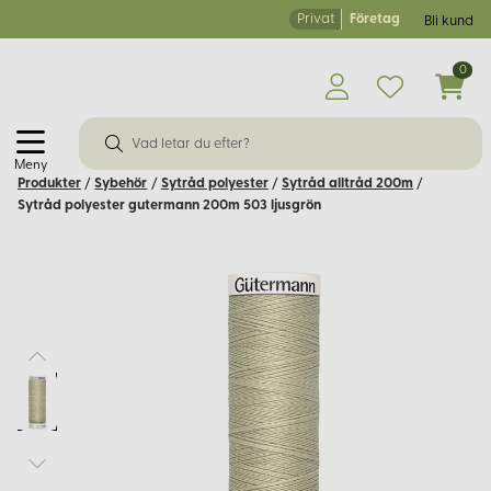
Privat
Företag
Bli kund
0
Meny
Produkter
/
Sybehör
/
Sytråd polyester
/
Sytråd alltråd 200m
/
Sytråd polyester gutermann 200m 503 ljusgrön