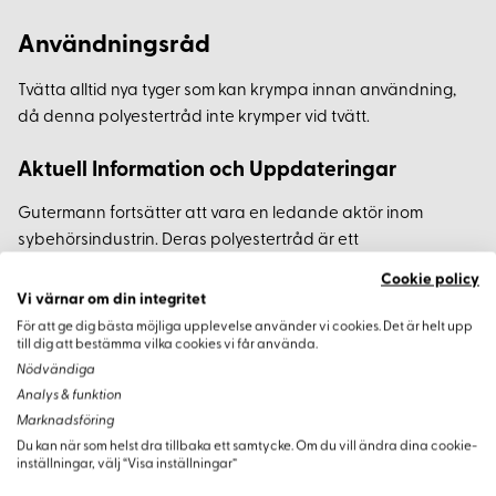
Användningsråd
Tvätta alltid nya tyger som kan krympa innan användning,
då denna polyestertråd inte krymper vid tvätt.
Aktuell Information och Uppdateringar
Gutermann fortsätter att vara en ledande aktör inom
sybehörsindustrin. Deras polyestertråd är ett
förstahandsval för både amatörer och proffs tack vare dess
Cookie policy
kvalitet och hållbarhet. Oavsett om du syr kläder,
Vi värnar om din integritet
hemtextilier eller dekorationer, är denna tråd ett pålitligt val.
För att ge dig bästa möjliga upplevelse använder vi cookies. Det är helt upp
till dig att bestämma vilka cookies vi får använda.
Nödvändiga
Analys & funktion
Marknadsföring
Varianter
Du kan när som helst dra tillbaka ett samtycke. Om du vill ändra dina cookie-
inställningar, välj “Visa inställningar”