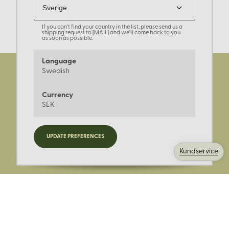
If you can't find your country in the list, please send us a
shipping request to [MAIL] and we'll come back to you
as soon as possible.
Language
Swedish
Currency
SEK
Registrera dig för nyheter,
UPDATE PREFERENCES
kampanjer och mer.
Kundservice
Ange din E-post: