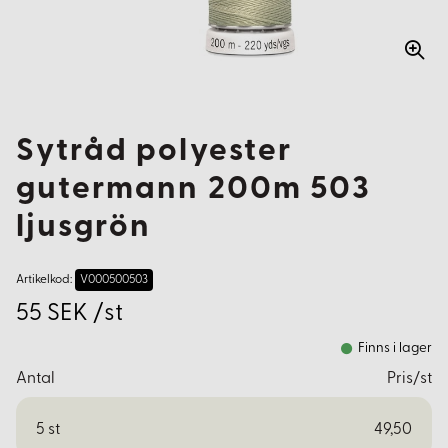
Sytråd polyester
gutermann 200m 503
ljusgrön
Artikelkod:
V000500503
55 SEK /st
Finns i lager
Antal
Pris/st
5
st
49,50