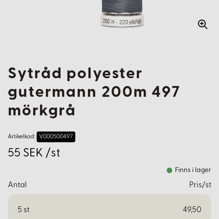
Sytråd polyester
gutermann 200m 497
mörkgrå
Artikelkod:
V000500497
55 SEK /st
Finns i lager
Antal
Pris/st
5
st
49,50