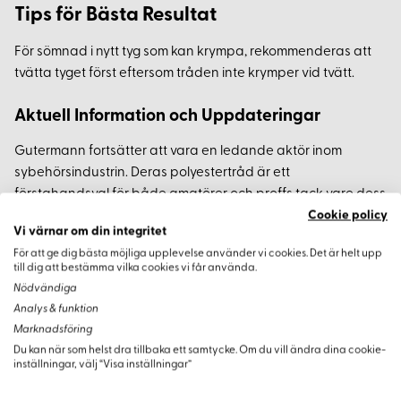
Tips för Bästa Resultat
För sömnad i nytt tyg som kan krympa, rekommenderas att
tvätta tyget först eftersom tråden inte krymper vid tvätt.
Aktuell Information och Uppdateringar
Gutermann fortsätter att vara en ledande aktör inom
sybehörsindustrin. Deras polyestertråd är ett
förstahandsval för både amatörer och proffs tack vare dess
kvalitet och hållbarhet. Oavsett om du syr kläder,
Cookie policy
Vi värnar om din integritet
hemtextilier eller dekorationer, är denna tråd ett pålitligt val.
För att ge dig bästa möjliga upplevelse använder vi cookies. Det är helt upp
till dig att bestämma vilka cookies vi får använda.
Nödvändiga
Analys & funktion
Varianter
Marknadsföring
Du kan när som helst dra tillbaka ett samtycke. Om du vill ändra dina cookie-
inställningar, välj “Visa inställningar”