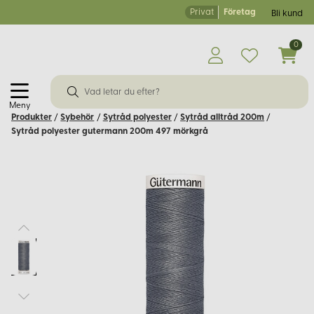
Privat
Företag
Bli kund
0
Meny
Produkter
/
Sybehör
/
Sytråd polyester
/
Sytråd alltråd 200m
/
Sytråd polyester gutermann 200m 497 mörkgrå