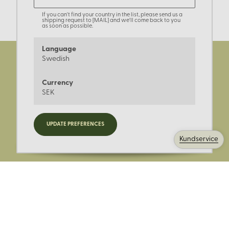
If you can't find your country in the list, please send us a
shipping request to [MAIL] and we'll come back to you
as soon as possible.
Language
Swedish
Currency
SEK
Registrera dig för nyheter,
UPDATE PREFERENCES
kampanjer och mer.
Kundservice
Ange din E-post: