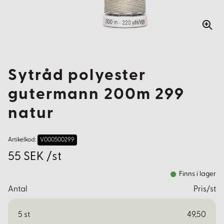
Sytråd polyester
gutermann 200m 299
natur
Artikelkod:
V000500299
55 SEK /st
Finns i lager
Antal
Pris/st
5
st
49,50