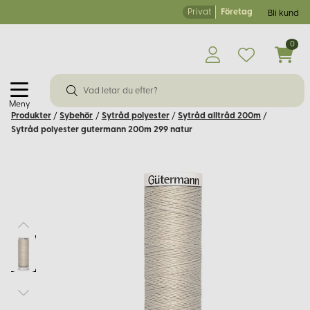
Privat
Företag
Bli kund
0
Meny
Produkter
/
Sybehör
/
Sytråd polyester
/
Sytråd alltråd 200m
/
Sytråd polyester gutermann 200m 299 natur