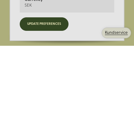
SEK
Registrera dig för nyheter,
UPDATE PREFERENCES
kampanjer och mer.
Kundservice
Ange din E-post:
Registrera mig på Korps.se nyhetsbrev för att få erbjudanden,
nyheter och information. Genom att registrera dig för att ta emot
e-postmeddelanden från Korps godkänner du vår
integritetspolicy
. Vi behandlar din information ansvarsfullt.