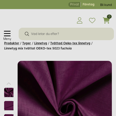
Privat
Företag
Bli kund
0
Meny
Produkter
/
Tyger
/
Linnetyg
/
Tvättad Oeko-tex linnetyg
/
Linnetyg mix tvättat OEKO-tex 5023 fuchsia