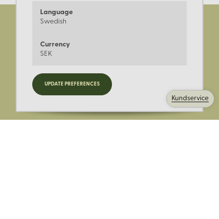
Language
Swedish
Currency
SEK
Registrera dig för nyheter,
UPDATE PREFERENCES
kampanjer och mer.
Kundservice
Ange din E-post:
Registrera mig på Korps.se nyhetsbrev för att få erbjudanden,