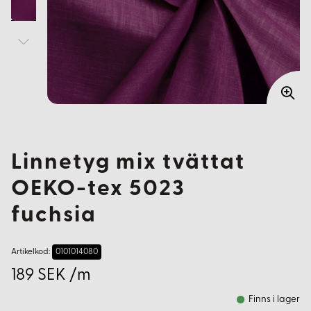
Linnetyg mix tvättat
OEKO-tex 5023
fuchsia
Artikelkod:
0101014080
189 SEK /m
Finns i lager