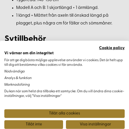
Tygbredd: 140-150 cm
Modell A och B: 1 skjortlängd + 1 ärmlängd.
1 längd = Måttet från axeln till önskad längd på
plagget, plus några cm för fållar och sömsmåner.
Sytillbehör
Cookie policy
För både Modell A och B behöver du lämpliga sytillbehör för
Vi värnar om din integritet
krage, ärmar och fickor efter eget tycke och smak.
För att ge dig bästa möjliga upplevelse använder vi cookies. Det är helt upp
till dig att bestämma vilka cookies vi får använda.
Nödvändiga
Analys & funktion
Marknadsföring
Varianter
Du kan när som helst dra tillbaka ett samtycke. Om du vill ändra dina cookie-
inställningar, välj “Visa inställningar”
Tillåt alla cookies
Tillåt inte
Visa inställningar