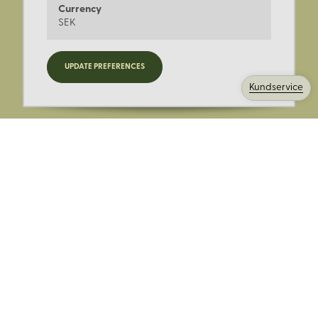
Currency
SEK
Registrera dig för nyheter,
UPDATE PREFERENCES
kampanjer och mer.
Kundservice
Ange din E-post:
Registrera mig på Korps.se nyhetsbrev för att få erbjudanden,
nyheter och information. Genom att registrera dig för att ta emot
e-postmeddelanden från Korps godkänner du vår
integritetspolicy
. Vi behandlar din information ansvarsfullt.