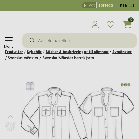
Privat
Företag
Bli kund
0
Meny
Produkter
/
Sybehör
/
Böcker & beskrivningar till sömnad
/
Symönster
/
Svenska mönster
/
Svenska Mönster herrskjorta