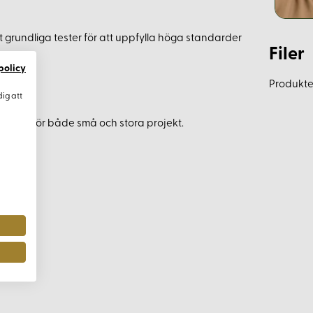
t grundliga tester för att uppfylla höga standarder
Filer
policy
Produkten
dig att
ämpligt för både små och stora projekt.