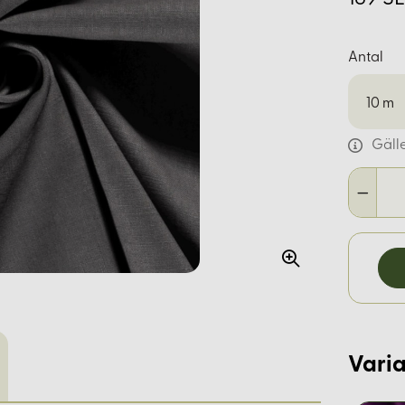
Antal
10
m
Gäll
Varia