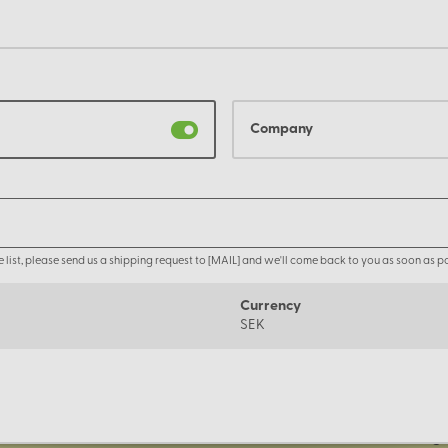
Company
the list, please send us a shipping request to [MAIL] and we'll come back to you as soon as po
Currency
SEK
Om oss
Företage