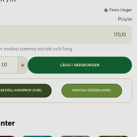
Finns i lager
Pris/m
170,10
er endast samma storlek och färg
LÄGG I VARUKORGEN
BESTÄLL VARUPROV (5 KR)
MATCHA TRÅDEN (51KR)
nter