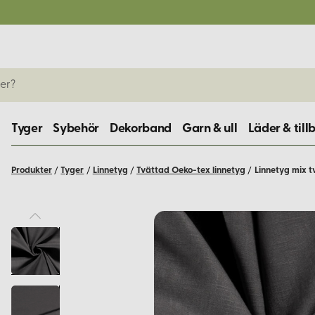
Tyger
Sybehör
Dekorband
Garn & ull
Läder & till
Produkter
/
Tyger
/
Linnetyg
/
Tvättad Oeko-tex linnetyg
/
Linnetyg mix 