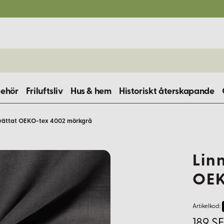
behör
Friluftsliv
Hus & hem
Historiskt återskapande
tvättat OEKO-tex 4002 mörkgrå
Lin
OEK
Artikelkod:
189 S