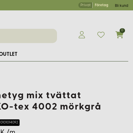
Privat
Företag
Bli kund
0
OUTLET
netyg mix tvättat
O-tex 4002 mörkgrå
0101014092
EK /m