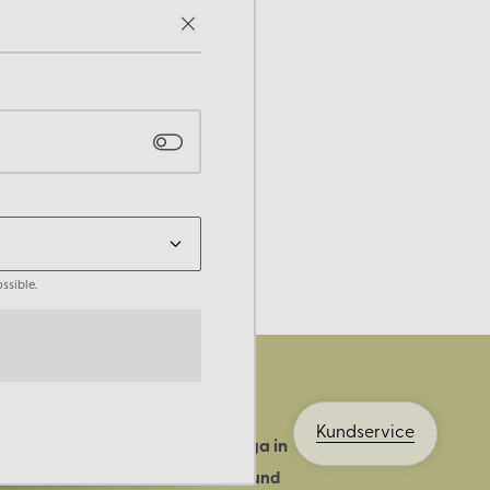
ssible.
Kundservice
Logga in
ts historia
Bli kund