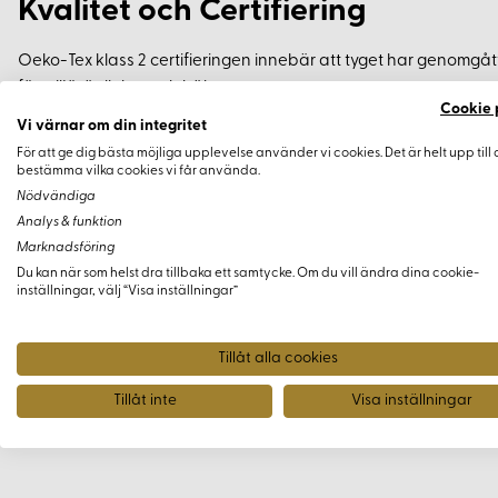
Kvalitet och Certifiering
Oeko-Tex klass 2 certifieringen innebär att tyget har genomgåt
för miljövänlighet och hälsa.
Cookie 
Vi värnar om din integritet
Beställningsinformation
För att ge dig bästa möjliga upplevelse använder vi cookies. Det är helt upp till 
bestämma vilka cookies vi får använda.
Tyg kan beställas med ett minimum av 0,5 meter, vilket gör det l
Nödvändiga
Analys & funktion
Marknadsföring
Du kan när som helst dra tillbaka ett samtycke. Om du vill ändra dina cookie-
inställningar, välj “Visa inställningar”
Tillåt alla cookies
Tillåt inte
Visa inställningar
Tillbehör