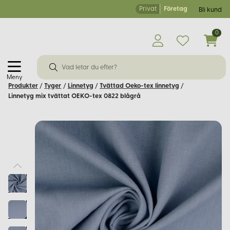
Privat
Företag
Bli kund
0
Meny
Produkter
/
Tyger
/
Linnetyg
/
Tvättad Oeko-tex linnetyg
/
Linnetyg mix tvättat OEKO-tex 0822 blågrå