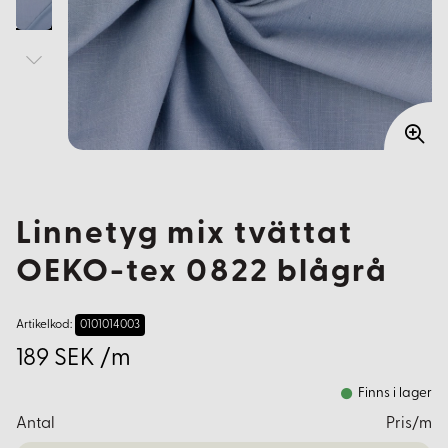
Linnetyg mix tvättat
OEKO-tex 0822 blågrå
Artikelkod:
0101014003
189 SEK /m
Finns i lager
Antal
Pris/m