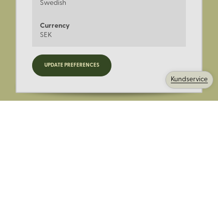
Swedish
Currency
SEK
Registrera dig för nyheter,
UPDATE PREFERENCES
kampanjer och mer.
Kundservice
Ange din E-post:
Registrera mig på Korps.se nyhetsbrev för att få erbjudanden,
nyheter och information. Genom att registrera dig för att ta emot