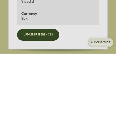
Swedish
Currency
SEK
Registrera dig för nyheter,
UPDATE PREFERENCES
kampanjer och mer.
Kundservice
Ange din E-post:
Registrera mig på Korps.se nyhetsbrev för att få erbjudanden,
nyheter och information. Genom att registrera dig för att ta emot