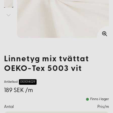
Linnetyg mix tvättat
OEKO-Tex 5003 vit
Artikelkod:
0101014029
189 SEK /m
Finns i lager
Antal
Pris/m