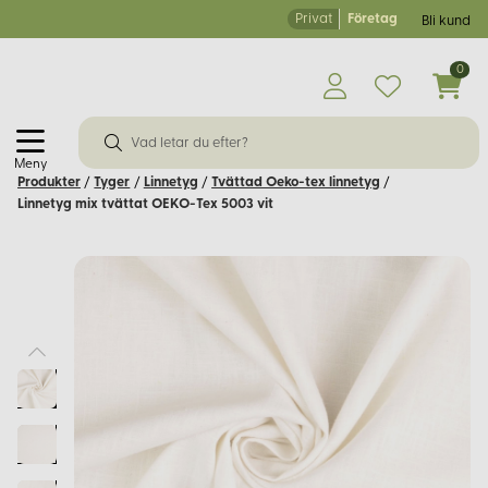
Privat
Företag
Bli kund
0
Meny
Produkter
/
Tyger
/
Linnetyg
/
Tvättad Oeko-tex linnetyg
/
Linnetyg mix tvättat OEKO-Tex 5003 vit