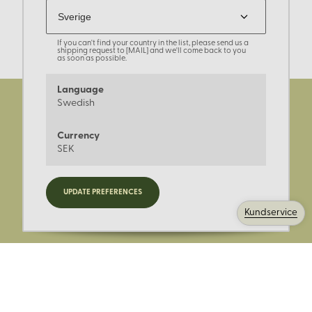
If you can't find your country in the list, please send us a
shipping request to [MAIL] and we'll come back to you
as soon as possible.
Language
Swedish
Currency
SEK
Registrera dig för nyheter,
UPDATE PREFERENCES
kampanjer och mer.
Kundservice
Ange din E-post: