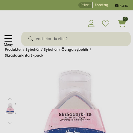
Privat
Företag
Bli kund
0
Meny
Produkter
/
Sybehör
/
Sybehör
/
Övriga sybehör
/
Skräddarkrita 3-pack