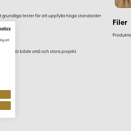
t grundliga tester för att uppfylla höga standarder
Filer
policy
Produkten
dig att
ämpligt för både små och stora projekt.