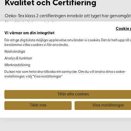
Kvalitet och Certifiering
Oeko-Tex klass 2 certifieringen innebär att tyget har genomgåt
för miljövänlighet och hälsa.
Cookie 
Vi värnar om din integritet
Beställningsinformation
För att ge dig bästa möjliga upplevelse använder vi cookies. Det är helt upp till 
bestämma vilka cookies vi får använda.
Tyg kan beställas med ett minimum av 0,5 meter, vilket gör det l
Nödvändiga
Analys & funktion
Marknadsföring
Du kan när som helst dra tillbaka ett samtycke. Om du vill ändra dina cookie-
inställningar, välj “Visa inställningar”
Tillåt alla cookies
Tillåt inte
Visa inställningar
Tillbehör