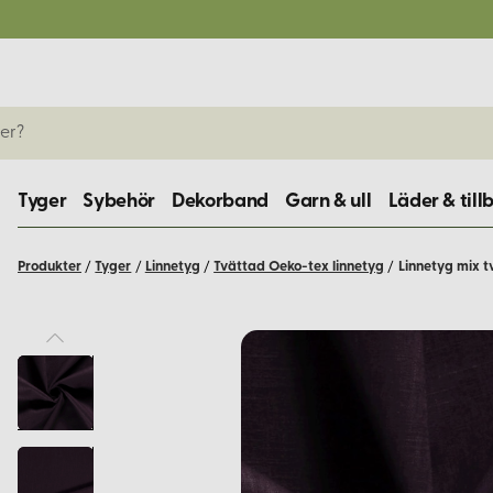
Tyger
Sybehör
Dekorband
Garn & ull
Läder & till
Produkter
/
Tyger
/
Linnetyg
/
Tvättad Oeko-tex linnetyg
/
Linnetyg mix t