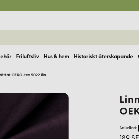
behör
Friluftsliv
Hus & hem
Historiskt återskapande
vättat OEKO-tex 5022 lila
Lin
OEK
Artikelkod:
189 S