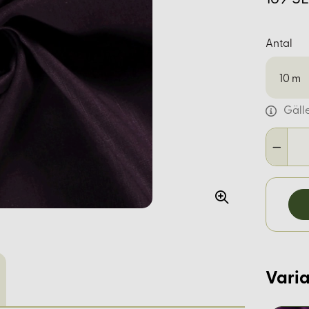
Antal
10
m
Gäll
Varia