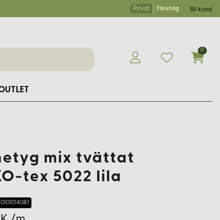
Privat
Företag
Bli kund
0
OUTLET
netyg mix tvättat
O-tex 5022 lila
0101014081
EK /m