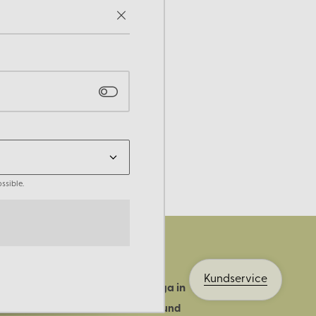
ssible.
Kundservice
Logga in
ts historia
Bli kund