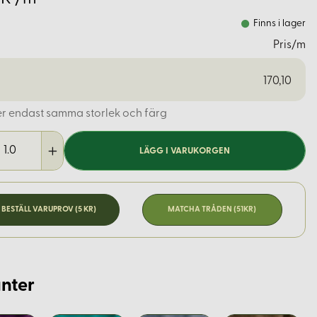
Finns i lager
Pris/m
170,10
er endast samma storlek och färg
LÄGG I VARUKORGEN
BESTÄLL VARUPROV (5 KR)
MATCHA TRÅDEN (51KR)
nter