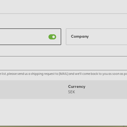
Company
the list, please send us a shipping request to [MAIL] and we'll come back to you as soon as po
Currency
SEK
Om oss
Företage