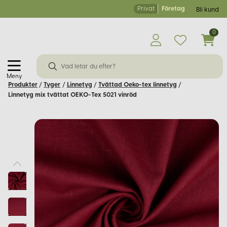
Privat
Företag
Bli kund
0
Meny
Produkter
/
Tyger
/
Linnetyg
/
Tvättad Oeko-tex linnetyg
/
Linnetyg mix tvättat OEKO-Tex 5021 vinröd