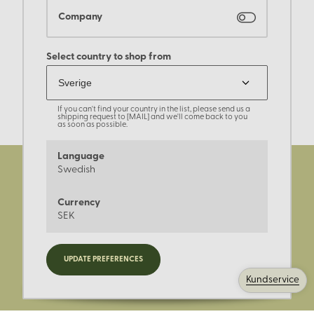
Company
Select country to shop from
If you can't find your country in the list, please send us a
shipping request to [MAIL] and we'll come back to you
as soon as possible.
Language
Swedish
Currency
SEK
Registrera dig för nyheter,
UPDATE PREFERENCES
kampanjer och mer.
Kundservice