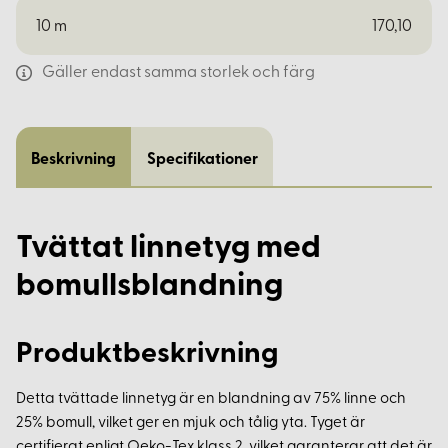
10
m
170,10
Gäller endast samma storlek och färg
Beskrivning
Specifikationer
Tvättat linnetyg med
bomullsblandning
Produktbeskrivning
Detta tvättade linnetyg är en blandning av 75% linne och
25% bomull, vilket ger en mjuk och tålig yta. Tyget är
certifierat enligt Oeko-Tex klass 2, vilket garanterar att det är