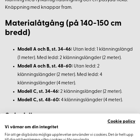
Klänning med fyrkantig halsringning och en påsydd ficka.
Knäppning med knappar fram.
Materialåtgång (på 140-150 cm
bredd)
Modell A och B, st. 34-46:
Utan ledd: 1 klänningslängd
(1 meter). Med ledd: 2 klänningslängder (2 meter).
Modell A och B, st. 48-60:
Utan ledd: 2
klänningslängder (2 meter). Med ledd: 4
klänningslängder (4 meter).
Modell C, st. 34-46:
2 klänningslängder (2 meter).
Modell C, st. 48-60:
4 klänningslängder (4 meter).
Sybehör
Cookie policy
Vi värnar om din integritet
Snedremsa till halsringning och ärmhål, 1,7 m (använd
För att ge dig bästa möjliga upplevelse använder vi cookies. Det är helt upp
till dig att bestämma vilka cookies vi får använda.