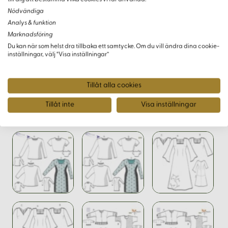
tygrester eller infodringsdelar)
Nödvändiga
Tråd i passande färg
Analys & funktion
Modell B:
Delbart blixtlås, 65 cm långt
Marknadsföring
Modell C:
Knappar till framkanterna, 7 stycken eller
Du kan när som helst dra tillbaka ett samtycke. Om du vill ändra dina cookie-
inställningar, välj “Visa inställningar”
efter önskemål
Tillåt alla cookies
Tillåt inte
Visa inställningar
Varianter