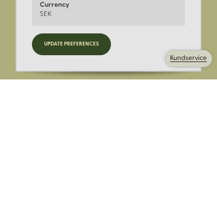
Currency
SEK
Registrera dig för nyheter,
UPDATE PREFERENCES
kampanjer och mer.
Kundservice
Ange din E-post:
Registrera mig på Korps.se nyhetsbrev för att få erbjudanden,
nyheter och information. Genom att registrera dig för att ta emot
e-postmeddelanden från Korps godkänner du vår
integritetspolicy
. Vi behandlar din information ansvarsfullt.