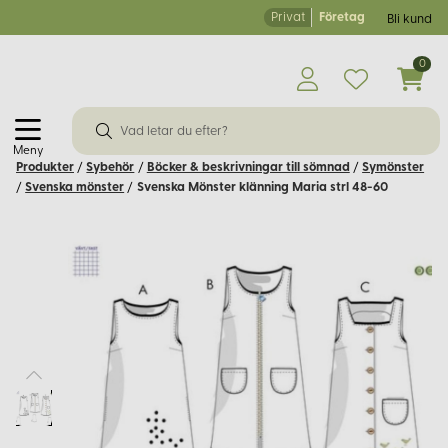
Privat
Företag
Bli kund
0
Meny
Produkter
/
Sybehör
/
Böcker & beskrivningar till sömnad
/
Symönster
/
Svenska mönster
/
Svenska Mönster klänning Maria strl 48-60