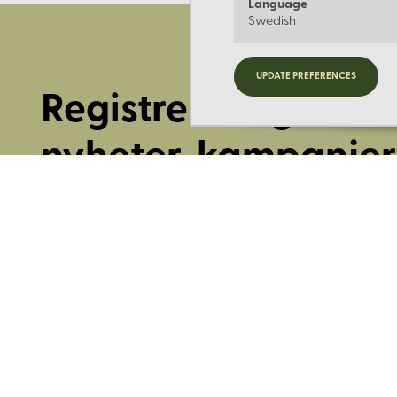
Language
Swedish
UPDATE PREFERENCES
Registrera dig för
nyheter, kampanjer
mer.
Ange din E-post: