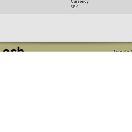
Currency
SEK
Om oss
Företage
 och
Lagerbut
Presentk