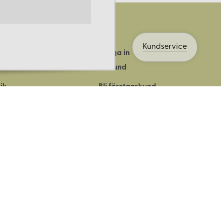
Kundservice
Logga in
ts historia
Bli kund
ik
Bli företagskund
ort
Köpvillkor
Integritetspolicy
Säkerhet & cookies