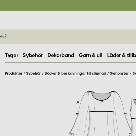
Tyger
Sybehör
Dekorband
Garn & ull
Läder & till
Produkter
/
Sybehör
/
Böcker & beskrivningar till sömnad
/
Symönster
/
S