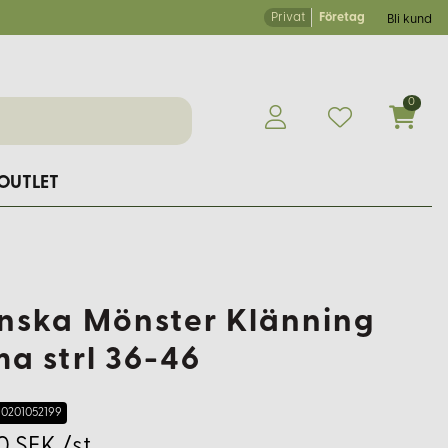
Privat
Företag
Bli kund
0
OUTLET
nska Mönster Klänning
a strl 36-46
0201052199
0 SEK /st