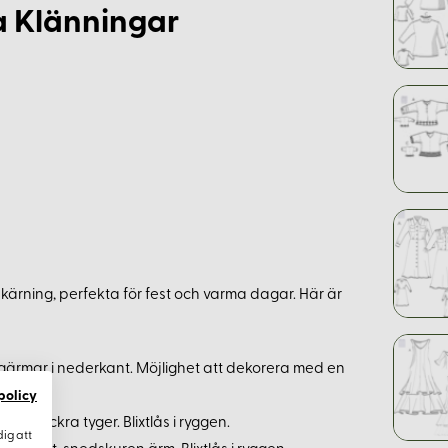
 Klänningar
rning, perfekta för fest och varma dagar. Här är
ngärmar i nederkant. Möjlighet att dekorera med en
policy
 för vackra tyger. Blixtlås i ryggen.
dig att