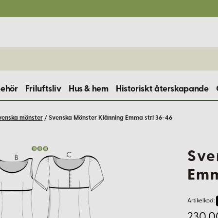
behör
Friluftsliv
Hus & hem
Historiskt återskapande
venska mönster
/
Svenska Mönster Klänning Emma strl 36-46
Sve
Emm
Artikelkod:
230,0