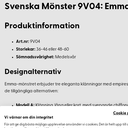
Svenska Mönster 9V04: Emma
Produktinformation
Art.nr:
9V04
Storlekar:
36-46 eller 48-60
Sömnadssvårighet:
Medelsvår
Designalternativ
Emma-mönstret erbjuder tre eleganta klänningar med empireskä
de tillgängliga alternativen:
Modell A:
Klänning, lång eller kort, med svepande chiffo
liten rosett på ärmar och vid ringningen. Blixtlås i ryggen.
Cookie 
Vi värnar om din integritet
Modell B:
Ärmfri klänning, lång eller kort, hyperenkel modell
För att ge dig bästa möjliga upplevelse använder vi cookies. Det är helt upp till 