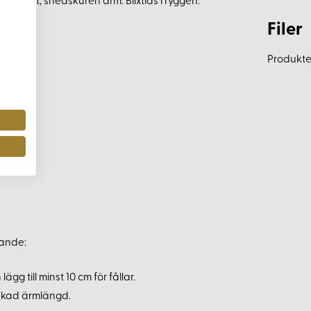
h kort, snedskuren ärm. Blixtlås i ryggen.
Filer
Produkten
jande:
gg till minst 10 cm för fållar.
nskad ärmlängd.