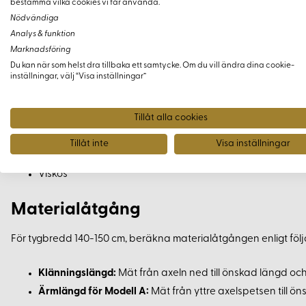
Modell C:
Kort klänning med ögle-knäppning över bysten oc
bestämma vilka cookies vi får använda.
Nödvändiga
Material och Tygval
Analys & funktion
Marknadsföring
Du kan när som helst dra tillbaka ett samtycke. Om du vill ändra dina cookie-
Detta mönster passar en mängd olika tyger, inklusive:
inställningar, välj “Visa inställningar”
Blank duchesse
Tillåt alla cookies
Siden
Bomullssatin
Tillåt inte
Visa inställningar
Linne
Viskos
Materialåtgång
För tygbredd 140-150 cm, beräkna materialåtgången enligt föl
Klänningslängd:
Mät från axeln ned till önskad längd och lä
Ärmlängd för Modell A:
Mät från yttre axelspetsen till ö