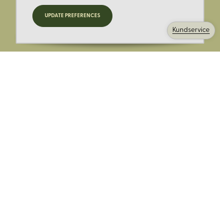
Registrera dig för nyheter,
UPDATE PREFERENCES
kampanjer och mer.
Kundservice
Ange din E-post:
Registrera mig på Korps.se nyhetsbrev för att få erbjudanden,
nyheter och information. Genom att registrera dig för att ta emot
e-postmeddelanden från Korps godkänner du vår
integritetspolicy
. Vi behandlar din information ansvarsfullt.
Avsluta prenumerationen när som helst.