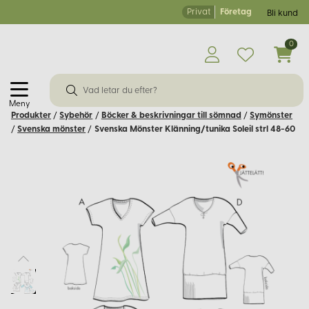
Privat
Företag
Bli kund
0
Meny
Produkter
/
Sybehör
/
Böcker & beskrivningar till sömnad
/
Symönster
/
Svenska mönster
/
Svenska Mönster Klänning/tunika Soleil strl 48-60