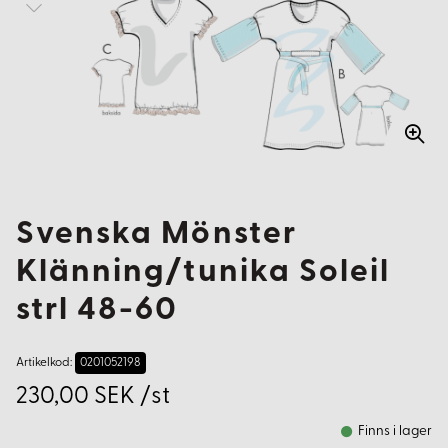
Svenska Mönster
Klänning/tunika Soleil
strl 48-60
Artikelkod:
0201052198
230,00 SEK /st
Finns i lager