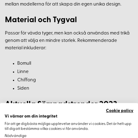
mellan modellerna för att skapa din egen unika design.
Material och Tygval
Passar för vävda tyger, men kan också användas med trikå
genom att välja en mindre storlek. Rekommenderade
material inkluderar:
Bomull
Linne
Chiffong
Siden
Aktuella Sömnadstrender 2023
Cookie policy
Vi värnar om din integritet
Trender 2023 lyfter fram plagg med enkelhet och personlig
För att ge dig bästa möjliga upplevelse använder vi cookies. Det är helt upp
uttryckskraft. Storblommiga mönster och djärva motivtyger
till dig att bestämma vilka cookies vi får använda.
är mycket populära. Soleil-mönstrets mångsidighet gör det
Nödvändiga