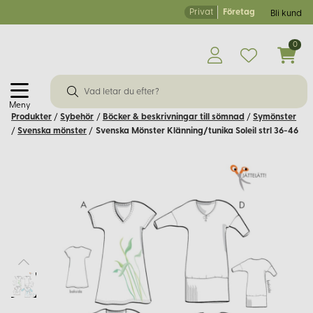
Privat
Företag
Bli kund
0
Meny
Produkter
/
Sybehör
/
Böcker & beskrivningar till sömnad
/
Symönster
/
Svenska mönster
/
Svenska Mönster Klänning/tunika Soleil strl 36-46