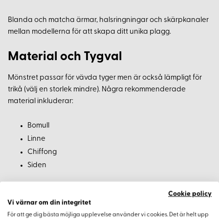
Blanda och matcha ärmar, halsringningar och skärpkanaler
mellan modellerna för att skapa ditt unika plagg.
Material och Tygval
Mönstret passar för vävda tyger men är också lämpligt för
trikå (välj en storlek mindre). Några rekommenderade
material inkluderar:
Bomull
Linne
Chiffong
Siden
Aktuella Sömnadstrender 2023
Cookie policy
Vi värnar om din integritet
Soleil-mönstrets enkla skärning ligger exakt rätt i 2023:s
För att ge dig bästa möjliga upplevelse använder vi cookies. Det är helt upp