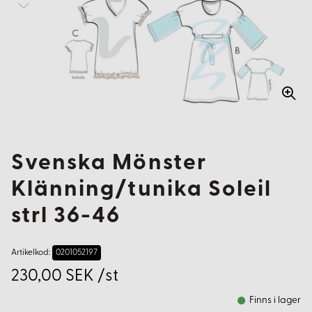
Svenska Mönster
Klänning/tunika Soleil
strl 36-46
Artikelkod:
0201052197
230,00 SEK /st
Finns i lager