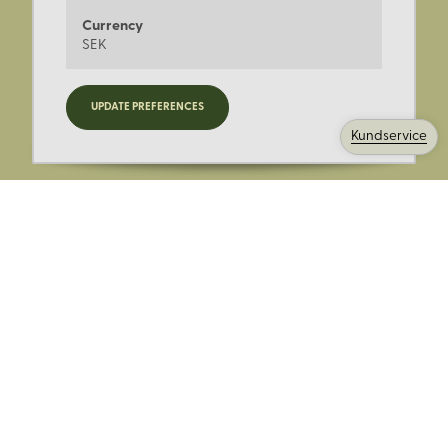
Currency
SEK
Registrera dig för nyheter,
UPDATE PREFERENCES
kampanjer och mer.
Kundservice
Ange din E-post:
Registrera mig på Korps.se nyhetsbrev för att få erbjudanden,
nyheter och information. Genom att registrera dig för att ta emot
e-postmeddelanden från Korps godkänner du vår