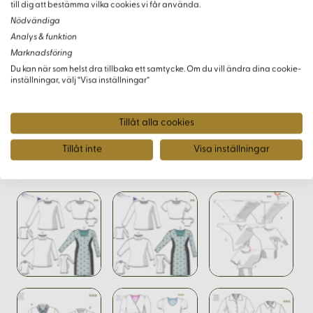
till dig att bestämma vilka cookies vi får använda.
trender som betonar bekvämlighet och personligt uttryck.
Nödvändiga
Storblommiga mönster och grafiska motivtryck står i centrum,
Analys & funktion
och plagg som kan anpassas efter personliga
Marknadsföring
smakpreferenser är högst eftertraktade. Kombination av
Du kan när som helst dra tillbaka ett samtycke. Om du vill ändra dina cookie-
olika material och färger erbjuder oändliga kreativa
inställningar, välj “Visa inställningar”
möjligheter.
Tillåt alla cookies
Tillåt inte
Visa inställningar
Varianter