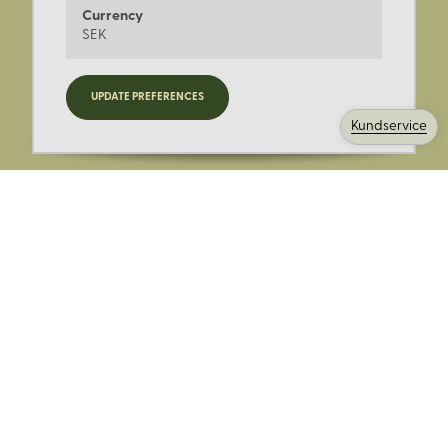
Currency
SEK
Registrera dig för nyheter,
UPDATE PREFERENCES
kampanjer och mer.
Kundservice
Ange din E-post:
Registrera mig på Korps.se nyhetsbrev för att få erbjudanden,
nyheter och information. Genom att registrera dig för att ta emot
e-postmeddelanden från Korps godkänner du vår
integritetspolicy
. Vi behandlar din information ansvarsfullt.