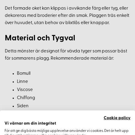
Det formade oket kan klippas i avvikande färg eller tyg, eller
dekoreras med broderier efter din smak. Plaggen träs enkelt
över huvudet, utan behov av blixtlås eller knappar.
Material och Tygval
Detta mönster är designat för vävda tyger som passar bäst
för sommarens plagg. Rekommenderade material är:
Bomull
Linne
Viscose
Chiffong
Siden
Cookie policy
Aktuella Sömnadstrender 2023
Vi värnar om din integritet
För att ge dig bästa möjliga upplevelse använder vi cookies. Det är helt upp
De senaste trenderna fokuserar på bekväma och luftiga