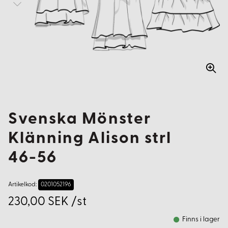
Svenska Mönster
Klänning Alison strl
46-56
Artikelkod:
0201052196
230,00 SEK /st
Finns i lager