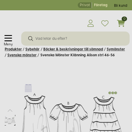
Privat
Företag
Bli kund
0
Meny
Produkter
/
Sybehör
/
Böcker & beskrivningar till sömnad
/
Symönster
/
Svenska mönster
/
Svenska Mönster Klänning Alison strl 46-56