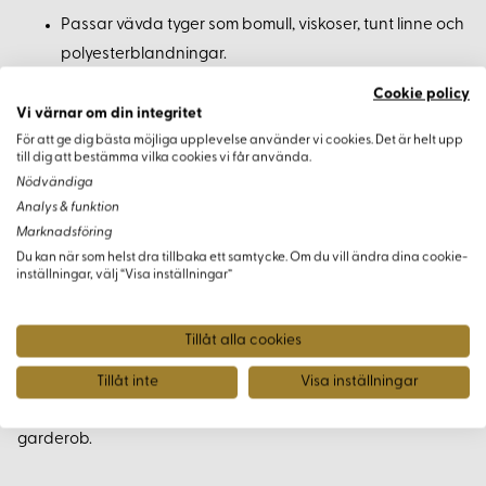
Passar vävda tyger som bomull, viskoser, tunt linne och
polyesterblandningar.
Säkerställ att tvätta tyger som kan krympa innan du
Cookie policy
klipper till delarna.
Vi värnar om din integritet
För att ge dig bästa möjliga upplevelse använder vi cookies. Det är helt upp
till dig att bestämma vilka cookies vi får använda.
Aktuella Trender och
Nödvändiga
Inspiration
Analys & funktion
Marknadsföring
Omlottklänningar och kjolar erbjuder en tidlös stil med
Du kan när som helst dra tillbaka ett samtycke. Om du vill ändra dina cookie-
inställningar, välj “Visa inställningar”
mycket rörelsefrihet. För att få en modern look kan du
experimentera med blommiga eller geometriska mönster. Om
det handlar om hållbarhet, överväg att använda ekologiska
Tillåt alla cookies
tyger eller återvunnet material. Denna typ av klänning och
Tillåt inte
Visa inställningar
kjol passar både vardag och festligare tillfällen beroende
på tyg och detaljer, vilket gör dem till en värdefull del av din
garderob.