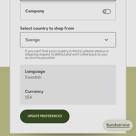
Company
Select country to shop from
If you can't find your country in the list, please send us a
shipping request to [MAIL] and we'll come back to you
as soon as possible.
Language
Swedish
Currency
SEK
Registrera dig för nyheter,
UPDATE PREFERENCES
kampanjer och mer.
Kundservice