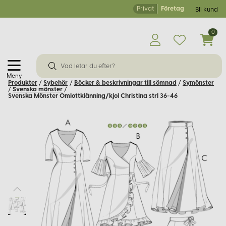
Privat
Företag
Bli kund
0
Meny
Produkter
/
Sybehör
/
Böcker & beskrivningar till sömnad
/
Symönster
/
Svenska mönster
/
Svenska Mönster Omlottklänning/kjol Christina strl 36-46