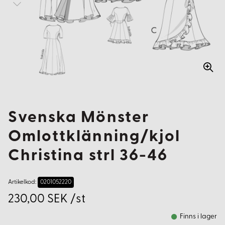
Svenska Mönster
Omlottklänning/kjol
Christina strl 36-46
Artikelkod:
0201052220
230,00 SEK /st
Finns i lager