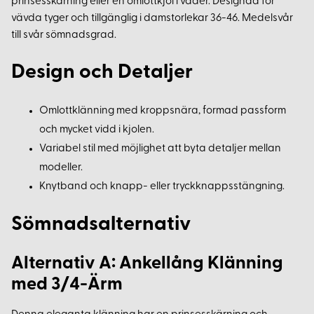
prinsesskärning eller en omlottkjol i våder. Designad för
vävda tyger och tillgänglig i damstorlekar 36-46. Medelsvår
till svår sömnadsgrad.
Design och Detaljer
Omlottklänning med kroppsnära, formad passform
och mycket vidd i kjolen.
Variabel stil med möjlighet att byta detaljer mellan
modeller.
Knytband och knapp- eller tryckknappsstängning.
Sömnadsalternativ
Alternativ A: Ankellång Klänning
med 3/4-Ärm