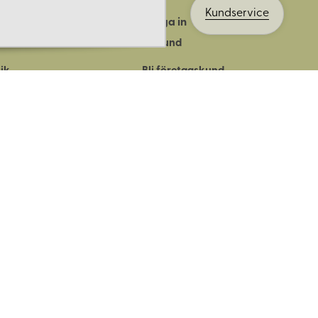
Kundservice
Logga in
ts historia
Bli kund
ik
Bli företagskund
ort
Köpvillkor
Integritetspolicy
Säkerhet & cookies