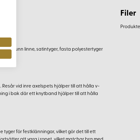
Filer
Produkten
siden, tunn linne, satintyger, fasta polyestertyger
sår vid inre axelspets hjälper till att hålla v-
ng i bak där ett knytband hjälper till att hålla
ger för festklänningar, vilket gör det till ett
ortsätter att vara i ropet, vilket matchar bra med