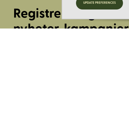
UPDATE PREFERENCES
Registrera dig för
nyheter, kampanjer
mer.
Ange din E-post:
Registrera mig på Korps.se nyhetsbrev för att få erbjudanden,
information. Genom att registrera dig för att ta emot e-post