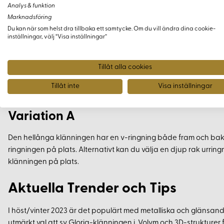
Kjol med dubbla motveck - två fram och två bak
Analys & funktion
Marknadsföring
Finns i hellång eller knälång version
Du kan när som helst dra tillbaka ett samtycke. Om du vill ändra dina cookie-
Blixtlås mitt bak
inställningar, välj “Visa inställningar”
Materialval
Tillåt alla cookies
Gloria-klänningen kan sys i många olika tyger, inklusive bomull, 
Tillåt inte
Visa inställningar
och viscose. Fodring är valfritt beroende på tygval.
Variation A
Den hellånga klänningen har en v-ringning både fram och bak. Re
ringningen på plats. Alternativt kan du välja en djup rak urringni
klänningen på plats.
Aktuella Trender och Tips
I höst/vinter 2023 är det populärt med metalliska och glänsande ty
utmärkt val att sy Gloria-klänningen i. Volym och 3D-strukturer f