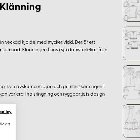
 Klänning
n veckad kjoldel med mycket vidd. Det är ett
sömnad. Klänningen finns i sju damstorlekar, från
änning. Den avskurna midjan och prinsesskärningen i
 kan variera i halsringning och ryggpartiets design
policy
dig att