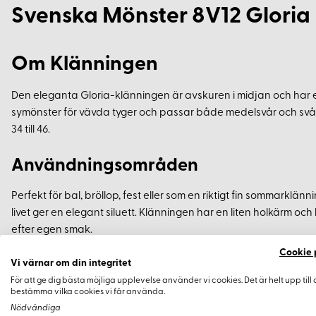
Svenska Mönster 8V12 Gloria
Om Klänningen
Den eleganta Gloria-klänningen är avskuren i midjan och har e
symönster för vävda tyger och passar både medelsvår och svår 
34 till 46.
Användningsområden
Perfekt för bal, bröllop, fest eller som en riktigt fin sommarkl
livet ger en elegant siluett. Klänningen har en liten holkärm och
efter egen smak.
Cookie 
Design och Konstruktion
Vi värnar om din integritet
För att ge dig bästa möjliga upplevelse använder vi cookies. Det är helt upp till 
bestämma vilka cookies vi får använda.
Fickor i sidsömmarna (valfri)
Nödvändiga