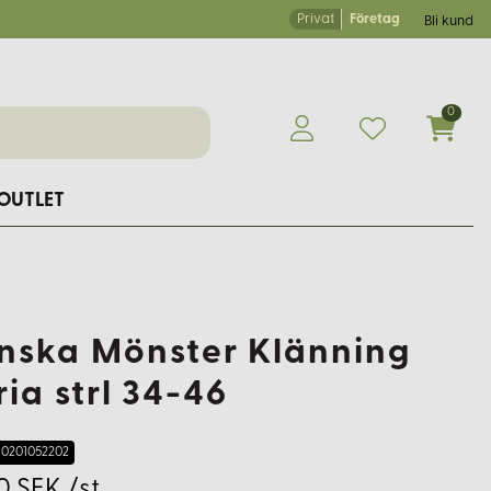
Privat
Företag
Bli kund
0
OUTLET
nska Mönster Klänning
ria strl 34-46
0201052202
0 SEK /st