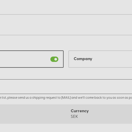
Company
the list, please send us a shipping request to [MAIL] and we'll come back to you as soon as po
Currency
SEK