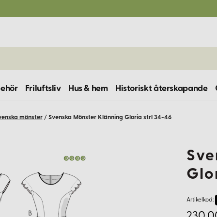
behör
Friluftsliv
Hus & hem
Historiskt återskapande
venska mönster
/
Svenska Mönster Klänning Gloria strl 34-46
Sve
Glo
Artikelkod:
230,0