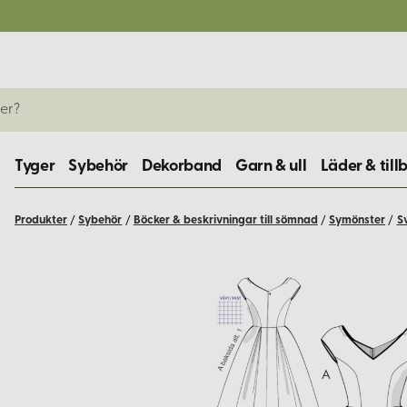
Tyger
Sybehör
Dekorband
Garn & ull
Läder & till
Produkter
/
Sybehör
/
Böcker & beskrivningar till sömnad
/
Symönster
/
S