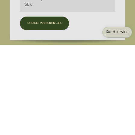
SEK
Registrera dig för nyheter,
UPDATE PREFERENCES
kampanjer och mer.
Kundservice
Ange din E-post:
Registrera mig på Korps.se nyhetsbrev för att få erbjudanden,
nyheter och information. Genom att registrera dig för att ta emot
e-postmeddelanden från Korps godkänner du vår
integritetspolicy
. Vi behandlar din information ansvarsfullt.
Avsluta prenumerationen när som helst.