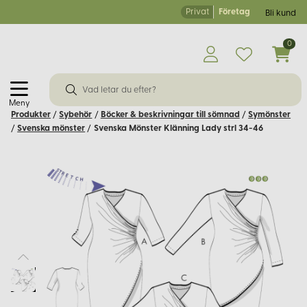
Privat
Företag
Bli kund
0
Meny
Produkter
/
Sybehör
/
Böcker & beskrivningar till sömnad
/
Symönster
/
Svenska mönster
/
Svenska Mönster Klänning Lady strl 34-46