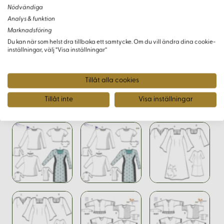
silhuetter med iögonfallande detaljer. Lady-klänningens
Nödvändiga
draperade design matchas perfekt med einfärgade eller
Analys & funktion
mönstrade strumpor för att skapa en modern look. Utforska
Marknadsföring
senaste trender och inspiration på populära
Du kan när som helst dra tillbaka ett samtycke. Om du vill ändra dina cookie-
modewebbplatser för en komplett outfit.
inställningar, välj “Visa inställningar”
Tillåt alla cookies
Varianter
Tillåt inte
Visa inställningar