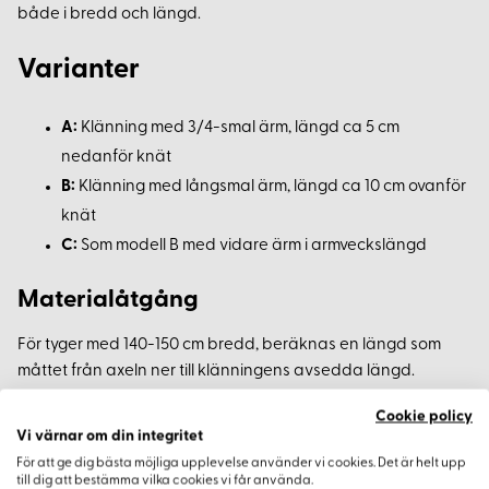
både i bredd och längd.
Varianter
A:
Klänning med 3/4-smal ärm, längd ca 5 cm
nedanför knät
B:
Klänning med långsmal ärm, längd ca 10 cm ovanför
knät
C:
Som modell B med vidare ärm i armveckslängd
Materialåtgång
För tyger med 140-150 cm bredd, beräknas en längd som
måttet från axeln ner till klänningens avsedda längd.
Cookie policy
Mode och Stil Idéer 2023
Vi värnar om din integritet
För att ge dig bästa möjliga upplevelse använder vi cookies. Det är helt upp
Denna säsong handlar allt om att kombinera enkla
till dig att bestämma vilka cookies vi får använda.