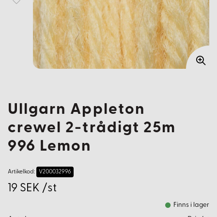
Ullgarn Appleton
crewel 2-trådigt 25m
996 Lemon
Artikelkod:
V200032996
19 SEK /st
Finns i lager