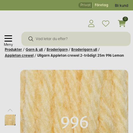
Privat
Företag
Bli kund
0
Meny
Produkter
/
Garn & ull
/
Broderigarn
/
Broderigarn ull
/
Appleton crewel
/
Ullgarn Appleton crewel 2-trådigt 25m 996 Lemon