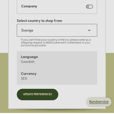
Company
Select country to shop from
If you can't find your country in the list, please send us a
shipping request to [MAIL] and we'll come back to you
as soon as possible.
Language
Swedish
Currency
SEK
Registrera dig för nyheter,
UPDATE PREFERENCES
kampanjer och mer.
Kundservice