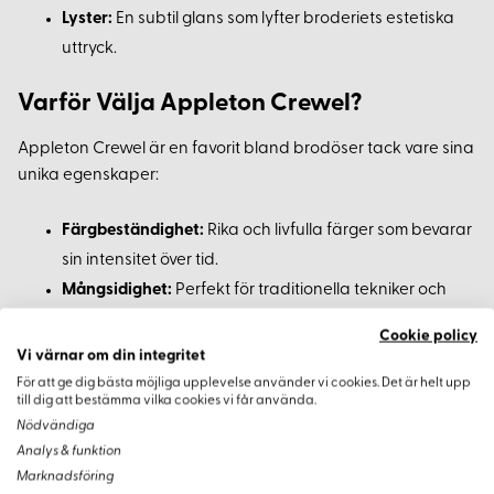
Lyster:
En subtil glans som lyfter broderiets estetiska
uttryck.
Varför Välja Appleton Crewel?
Appleton Crewel är en favorit bland brodöser tack vare sina
unika egenskaper:
Färgbeständighet:
Rika och livfulla färger som bevarar
sin intensitet över tid.
Mångsidighet:
Perfekt för traditionella tekniker och
innovativ textilkonst.
Cookie policy
Dekorativt Användbar:
Idealisk för konstnärliga
Vi värnar om din integritet
uttryck och eleganta lagningar.
För att ge dig bästa möjliga upplevelse använder vi cookies. Det är helt upp
till dig att bestämma vilka cookies vi får använda.
Nödvändiga
Analys & funktion
Marknadsföring