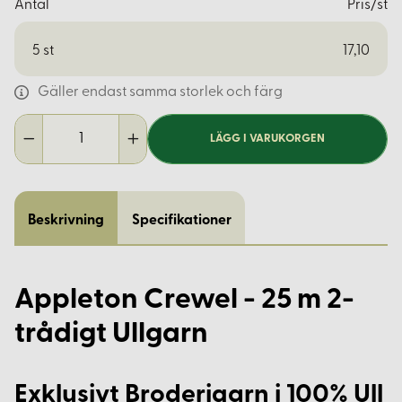
Antal
Pris/st
5
st
17,10
Gäller endast samma storlek och färg
LÄGG I VARUKORGEN
Beskrivning
Specifikationer
Appleton Crewel - 25 m 2-
trådigt Ullgarn
Exklusivt Broderigarn i 100% Ull