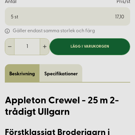
Antal
Pris/st
5
st
17,10
Gäller endast samma storlek och färg
LÄGG I VARUKORGEN
Beskrivning
Specifikationer
Appleton Crewel - 25 m 2-
trådigt Ullgarn
Förstklassigt Broderigarn i