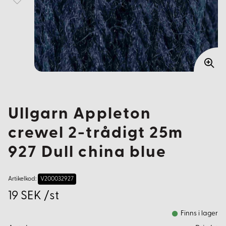
Ullgarn Appleton
crewel 2-trådigt 25m
927 Dull china blue
Artikelkod:
V200032927
19 SEK /st
Finns i lager