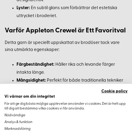
designbehov.
Lyster:
En subtil glans som förbättrar det estetiska
uttrycket i broderiet.
Varför Appleton Crewel är Ett Favoritval
Detta garn är speciellt uppskattat av brodöser tack vare
sina utmärkta egenskaper:
Färgbeständighet:
Håller rika och levande färger
intakta länge.
Mångsidighet:
Perfekt för både traditionella tekniker
och modern textilkonst.
Cookie policy
Dekorativa Möjligheter:
Idealisk för konstnärliga
Vi värnar om din integritet
För att ge dig bästa möjliga upplevelse använder vi cookies. Det är helt upp
projekt och eleganta lagningar.
till dig att bestämma vilka cookies vi får använda.
Nödvändiga
Analys & funktion
Marknadsföring