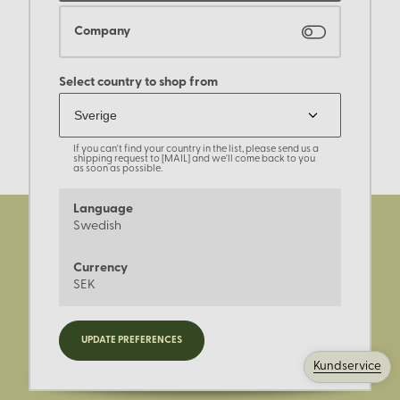
Company
Select country to shop from
If you can't find your country in the list, please send us a
shipping request to [MAIL] and we'll come back to you
as soon as possible.
Language
Swedish
Currency
SEK
Registrera dig för nyheter,
UPDATE PREFERENCES
kampanjer och mer.
Kundservice