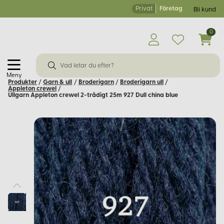
Privat
Företag
Bli kund
0
Meny
Produkter
/
Garn & ull
/
Broderigarn
/
Broderigarn ull
/
Appleton crewel
/
Ullgarn Appleton crewel 2-trådigt 25m 927 Dull china blue