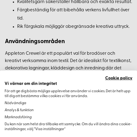
Kvalitetsgarn säkerställer hållbara och exakta resultat.
Färgbeständig för att bibehålla verkens livfullhet över
tid.
Rik färgskala möjliggör obegränsade kreativa uttryck.
Användningsområden
Appleton Crewel är ett populärt val för brodöser och
kreativt verksamma inom textil. Det är idealiskt för textilkonst,
dekorativa lagningar, kläddesign och inredning där det
kombinerar estetik och funktionalitet.
Cookie policy
Vi värnar om din integritet
För att ge dig bästa möjliga upplevelse använder vi cookies. Det är helt upp
till dig att bestämma vilka cookies vi får använda.
Nödvändiga
Analys & funktion
Marknadsföring
Varianter
Du kan när som helst dra tillbaka ett samtycke. Om du vill ändra dina cookie-
inställningar, välj “Visa inställningar”