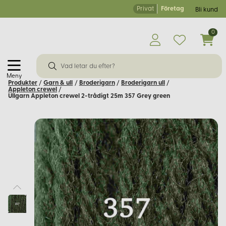
Privat
Företag
Bli kund
0
Meny
Produkter
/
Garn & ull
/
Broderigarn
/
Broderigarn ull
/
Appleton crewel
/
Ullgarn Appleton crewel 2-trådigt 25m 357 Grey green