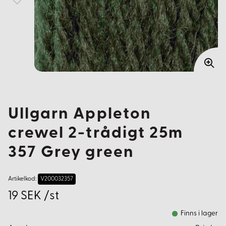
Ullgarn Appleton
crewel 2-trådigt 25m
357 Grey green
Artikelkod:
V200032357
19 SEK /st
Finns i lager