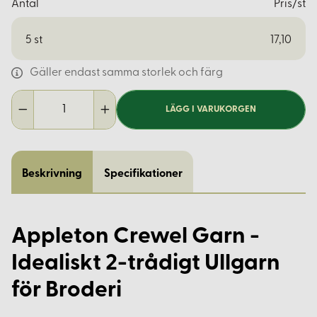
Antal
Pris/st
5
st
17,10
Gäller endast samma storlek och färg
LÄGG I VARUKORGEN
Beskrivning
Specifikationer
Appleton Crewel Garn -
Idealiskt 2-trådigt Ullgarn
för Broderi