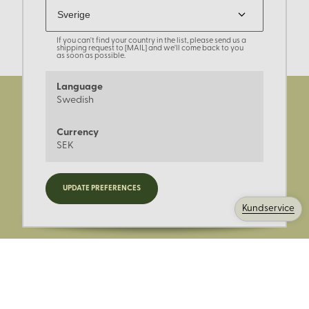
If you can't find your country in the list, please send us a
shipping request to [MAIL] and we'll come back to you
as soon as possible.
Language
Swedish
Currency
SEK
Registrera dig för nyheter,
UPDATE PREFERENCES
kampanjer och mer.
Kundservice
Ange din E-post: