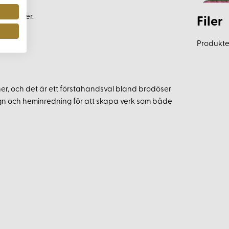
broderier.
Filer
t.
Produkten
ner, och det är ett förstahandsval bland brodöser
sign och heminredning för att skapa verk som både