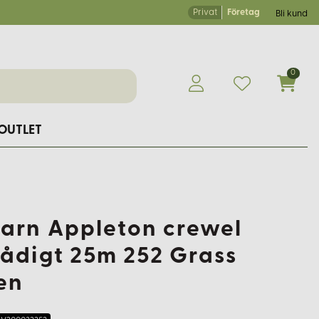
Privat
Företag
Bli kund
0
OUTLET
garn Appleton crewel
rådigt 25m 252 Grass
en