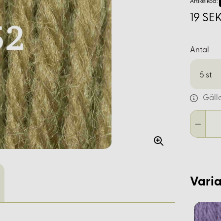
Artikelkod:
19 SEK
Antal
5
st
Gäll
Varia