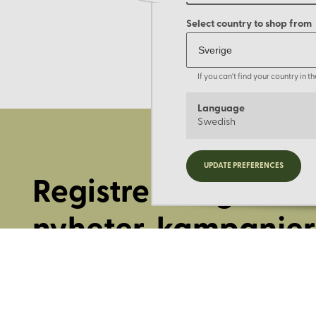
Select country to shop from
If you can't find your country in 
Language
Swedish
UPDATE PREFERENCES
Registrera dig för
nyheter, kampanjer
mer.