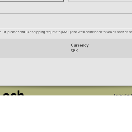
the list, please send us a shipping request to [MAIL] and we'll come back to you as soon as po
Currency
SEK
Om oss
Företage
 och
Lagerbut
Presentk