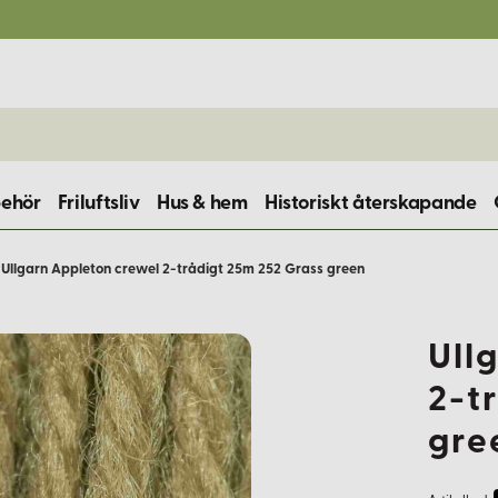
behör
Friluftsliv
Hus & hem
Historiskt återskapande
Ullgarn Appleton crewel 2-trådigt 25m 252 Grass green
Ull
2-t
gre