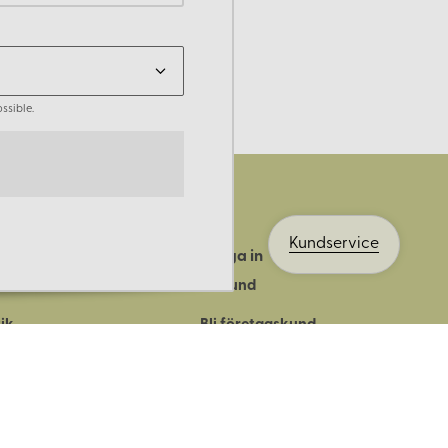
ssible.
Kundservice
Logga in
ts historia
Bli kund
ik
Bli företagskund
ort
Köpvillkor
Integritetspolicy
Säkerhet & cookies