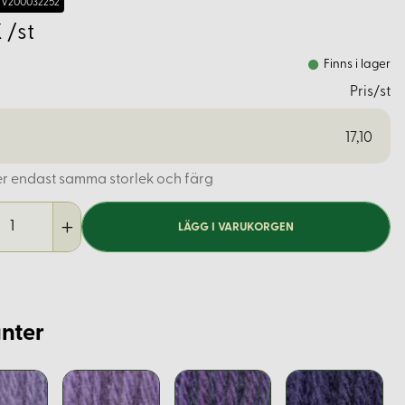
V200032252
 /st
Finns i lager
Pris/st
17,10
er endast samma storlek och färg
LÄGG I VARUKORGEN
nter