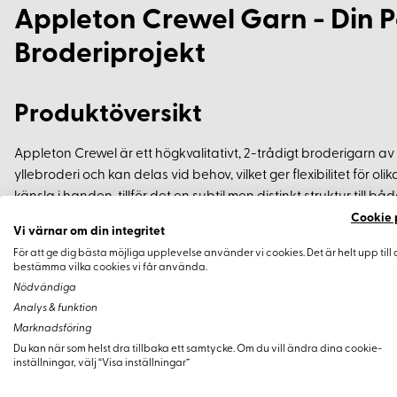
Appleton Crewel Garn - Din P
Broderiprojekt
Produktöversikt
Appleton Crewel är ett högkvalitativt, 2-trådigt broderigarn av 1
yllebroderi och kan delas vid behov, vilket ger flexibilitet för ol
känsla i handen, tillför det en subtil men distinkt struktur till 
Cookie 
Vi värnar om din integritet
Egenskaper
För att ge dig bästa möjliga upplevelse använder vi cookies. Det är helt upp till 
bestämma vilka cookies vi får använda.
Längd per nystan: 25 meter
Nödvändiga
Analys & funktion
Material: 100% ren ull
Marknadsföring
Struktur: 2-trådigt, delbart vid behov
Du kan när som helst dra tillbaka ett samtycke. Om du vill ändra dina cookie-
inställningar, välj “Visa inställningar”
Fördelar med Appleton Crewel