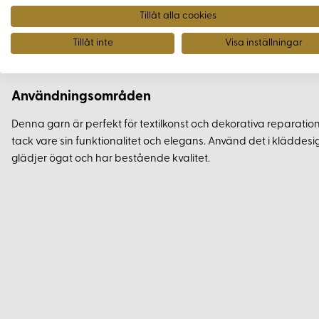
Tillåt alla cookies
Överlägsen kvalitet som säkerställer hållbara och jämna 
Färgbeständigheten bevarar verkens livfullhet och klarhe
Tillåt inte
Visa inställningar
Rik färgskala för att låta kreativiteten flöda fritt.
Användningsområden
Denna garn är perfekt för textilkonst och dekorativa reparatio
tack vare sin funktionalitet och elegans. Använd det i klädde
glädjer ögat och har bestående kvalitet.