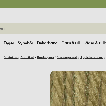
Tyger
Sybehör
Dekorband
Garn & ull
Läder & till
Produkter
/
Garn & ull
/
Broderigarn
/
Broderigarn ull
/
Appleton crewel
/