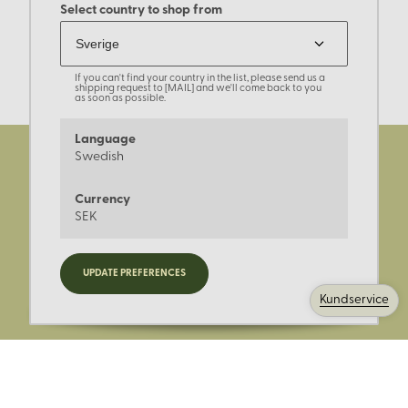
Select country to shop from
If you can't find your country in the list, please send us a
shipping request to [MAIL] and we'll come back to you
as soon as possible.
Language
Swedish
Currency
SEK
Registrera dig för nyheter,
UPDATE PREFERENCES
kampanjer och mer.
Kundservice
Ange din E-post: