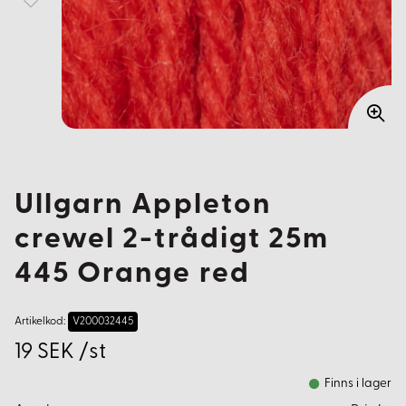
Ullgarn Appleton
crewel 2-trådigt 25m
445 Orange red
Artikelkod:
V200032445
19 SEK /st
Finns i lager