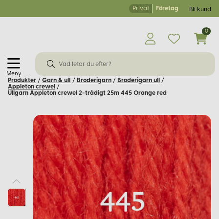
Privat
Företag
Bli kund
0
Meny
Produkter
/
Garn & ull
/
Broderigarn
/
Broderigarn ull
/
Appleton crewel
/
Ullgarn Appleton crewel 2-trådigt 25m 445 Orange red