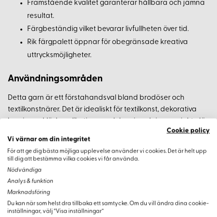
Framstående kvalitet garanterar hållbara och jämna
resultat.
Färgbeständig vilket bevarar livfullheten över tid.
Rik färgpalett öppnar för obegränsade kreativa
uttrycksmöjligheter.
Användningsområden
Detta garn är ett förstahandsval bland brodöser och
textilkonstnärer. Det är idealiskt för textilkonst, dekorativa
lagningar, klädapplikationer, och heminredningsprojekt, där
Cookie policy
både stil och funktion är centrala.
Vi värnar om din integritet
För att ge dig bästa möjliga upplevelse använder vi cookies. Det är helt upp
till dig att bestämma vilka cookies vi får använda.
Nödvändiga
Analys & funktion
Marknadsföring
Du kan när som helst dra tillbaka ett samtycke. Om du vill ändra dina cookie-
Varianter
inställningar, välj “Visa inställningar”