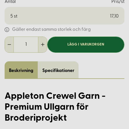
Antal
Pris/st
5
st
17,10
Gäller endast samma storlek och färg
LÄGG I VARUKORGEN
Beskrivning
Specifikationer
Appleton Crewel Garn -
Premium Ullgarn för
Broderiprojekt