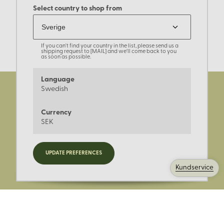
Select country to shop from
If you can't find your country in the list, please send us a
shipping request to [MAIL] and we'll come back to you
as soon as possible.
Language
Swedish
Currency
SEK
Registrera dig för nyheter,
UPDATE PREFERENCES
kampanjer och mer.
Kundservice
Ange din E-post: