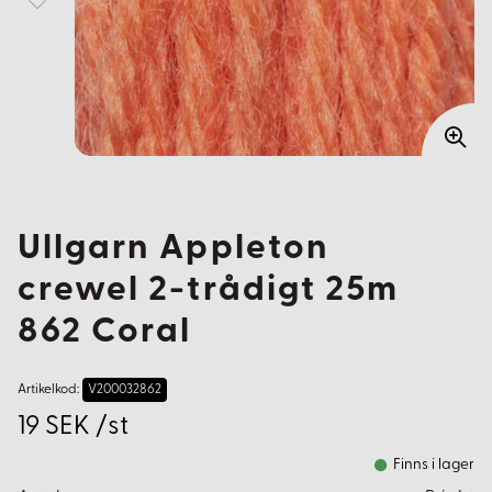
Ullgarn Appleton
crewel 2-trådigt 25m
862 Coral
Artikelkod:
V200032862
19 SEK /st
Finns i lager