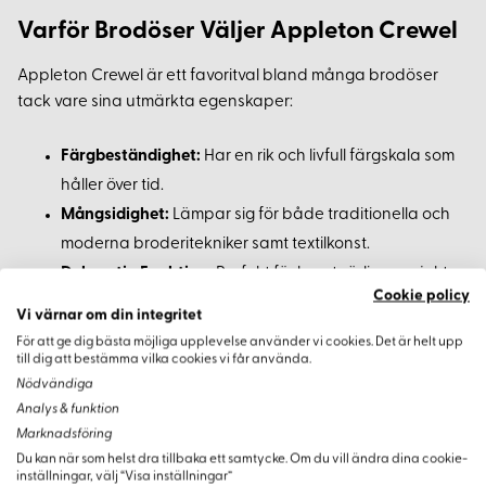
Varför Brodöser Väljer Appleton Crewel
Appleton Crewel är ett favoritval bland många brodöser
tack vare sina utmärkta egenskaper:
Färgbeständighet:
Har en rik och livfull färgskala som
håller över tid.
Mångsidighet:
Lämpar sig för både traditionella och
moderna broderitekniker samt textilkonst.
Dekorativ Funktion:
Perfekt för konstnärliga projekt
Cookie policy
och stilfulla lagningar.
Vi värnar om din integritet
För att ge dig bästa möjliga upplevelse använder vi cookies. Det är helt upp
till dig att bestämma vilka cookies vi får använda.
Nödvändiga
Analys & funktion
Marknadsföring
Du kan när som helst dra tillbaka ett samtycke. Om du vill ändra dina cookie-
Varianter
inställningar, välj “Visa inställningar”