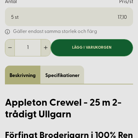
Antal
Pris/st
5
st
17,10
Gäller endast samma storlek och färg
LÄGG I VARUKORGEN
Beskrivning
Specifikationer
Appleton Crewel - 25 m 2-
trådigt Ullgarn
Förfinat Broderigarn i 100% Ren