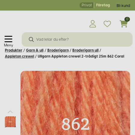
Privat
Företag
Bli kund
0
Meny
Produkter
/
Garn & ull
/
Broderigarn
/
Broderigarn ull
/
Appleton crewel
/
Ullgarn Appleton crewel 2-trådigt 25m 862 Coral