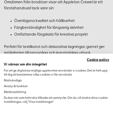
Omdömen från brodöser visar att Appleton Crewel är ett
förstahandsval tack vare sin:
Överlägsna kvalitet och hållbarhet
Färgbeständighet för långvarig skönhet
Omfattande färgskala för kreativa projekt
Perfekt för textilkonst och dekorativa lagningar, garnet ger
möjligheten till personliga och konstnärliga uttryck.
Cookie policy
Vi värnar om din integritet
För att ge dig bästa möjliga upplevelse använder vi cookies. Det är helt upp
till dig att bestämma vilka cookies vi får använda.
Nödvändiga
Analys & funktion
Varianter
Marknadsföring
Du kan när som helst dra tillbaka ett samtycke. Om du vill ändra dina cookie-
inställningar, välj “Visa inställningar”