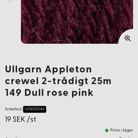
Ullgarn Appleton
crewel 2-trådigt 25m
149 Dull rose pink
Artikelkod:
V200032149
19 SEK /st
Finns i lager