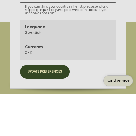
If you can't find your country in the list, please send us a
shipping request to [MAIL] and we'll come back to you
as soon as possible.
Language
Swedish
Currency
SEK
Registrera dig för nyheter,
UPDATE PREFERENCES
kampanjer och mer.
Kundservice
Ange din E-post: