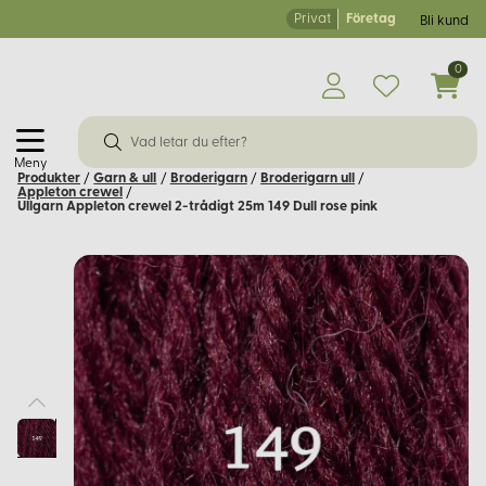
Privat
Företag
Bli kund
0
Meny
Produkter
/
Garn & ull
/
Broderigarn
/
Broderigarn ull
/
Appleton crewel
/
Ullgarn Appleton crewel 2-trådigt 25m 149 Dull rose pink