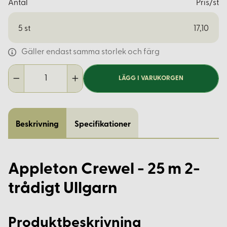
Antal
Pris/st
5
st
17,10
Gäller endast samma storlek och färg
LÄGG I VARUKORGEN
Beskrivning
Specifikationer
Appleton Crewel - 25 m 2-
trådigt Ullgarn
Produktbeskrivning