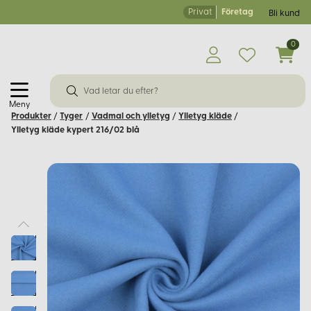
Privat
Företag
Bli kund
0
Meny
Produkter
/
Tyger
/
Vadmal och ylletyg
/
Ylletyg kläde
/
Ylletyg kläde kypert 216/02 blå