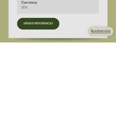
Currency
SEK
Registrera dig för nyheter,
UPDATE PREFERENCES
kampanjer och mer.
Kundservice
Ange din E-post:
Registrera mig på Korps.se nyhetsbrev för att få erbjudanden,
nyheter och information. Genom att registrera dig för att ta emot
e-postmeddelanden från Korps godkänner du vår
integritetspolicy
. Vi behandlar din information ansvarsfullt.