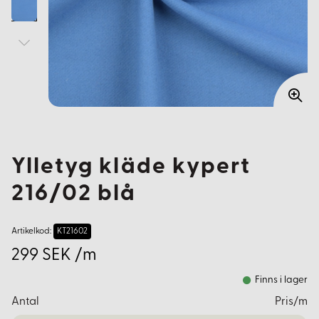
Ylletyg kläde kypert
216/02 blå
Artikelkod:
KT21602
299 SEK /m
Finns i lager
Antal
Pris/m