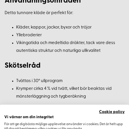
Användningsområden
Detta tunnare kläde är perfekt för:
Kläder, kappor, jackor, byxor och tröjor
Yllebroderier
Vikingatida och medeltida dräkter, tack vare dess
autentiska struktur och naturliga ullkvalitet
Skötselråd
Tvättas i 30° ullprogram
Krymper cirka 4 % vid tvätt, vilket bör beaktas vid
mönsterläggning och tygberäkning
Beställningsinformation
Cookie policy
Vi värnar om din integritet
För att ge dig bästa möjliga upplevelse använder vi cookies. Det är helt upp
Minsta beställningsmängd:
0,5 meter metervara
till dig att bestämma vilka cookies vi får använda.