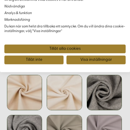
Nödvändiga
För att säkerställa att du får rätt färg och kvalitet kan du
Analys & funktion
beställa ett tygprov - antingen en komplett provkarta över
Marknadsföring
alla kläden i vårt sortiment eller ett enskilt prov av just detta
Du kan när som helst dra tillbaka ett samtycke. Om du vill ändra dina cookie-
inställningar, välj “Visa inställningar”
tyg.
Tillåt alla cookies
Tillåt inte
Visa inställningar
Varianter