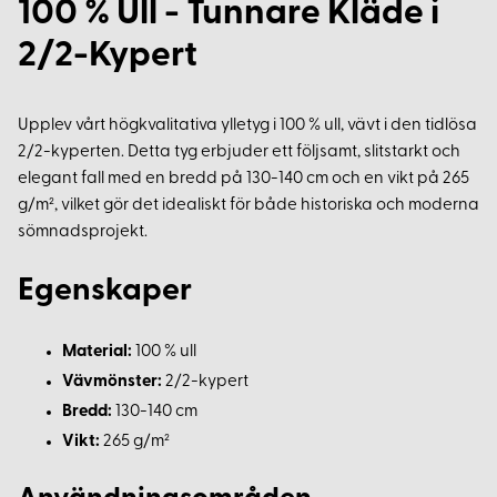
100 % Ull - Tunnare Kläde i
2/2-Kypert
Upplev vårt högkvalitativa ylletyg i 100 % ull, vävt i den tidlösa
2/2-kyperten. Detta tyg erbjuder ett följsamt, slitstarkt och
elegant fall med en bredd på 130-140 cm och en vikt på 265
g/m², vilket gör det idealiskt för både historiska och moderna
sömnadsprojekt.
Egenskaper
Material:
100 % ull
Vävmönster:
2/2-kypert
Bredd:
130-140 cm
Vikt:
265 g/m²