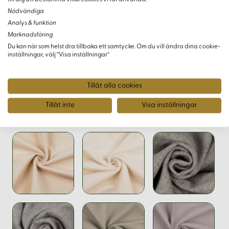
Nödvändiga
För att säkerställa att du får rätt färg och kvalitet kan du
Analys & funktion
beställa ett tygprov - antingen en komplett provkarta över
Marknadsföring
alla kläden i vårt sortiment eller ett enskilt prov av just detta
Du kan när som helst dra tillbaka ett samtycke. Om du vill ändra dina cookie-
inställningar, välj “Visa inställningar”
tyg.
Tillåt alla cookies
Tillåt inte
Visa inställningar
Varianter