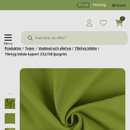
Privat
Företag
Bli kund
0
Meny
Produkter
/
Tyger
/
Vadmal och ylletyg
/
Ylletyg kläde
/
Ylletyg kläde kypert 232/08 ljusgrön