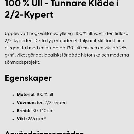
100 % Ull - Tunnare Kläde i
2/2-Kypert
Upplev vårt högkvalitativa ylletyg i 100 % ull, vävt i den tidlösa
2/2-kyperten. Detta tyg erbjuder ett följsamt, slitstarkt och
elegant fall med en bredd på 130-140 cm och en vikt på 265
g/m², vilket gör det idealiskt för både historiska och moderna
sömnadsprojekt.
Egenskaper
Material:
100 % ull
Vävmönster:
2/2-kypert
Bredd:
130-140 cm
Vikt:
265 g/m²