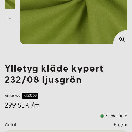
Ylletyg kläde kypert
232/08 ljusgrön
Artikelkod:
KT23208
299 SEK /m
Finns i lager
Antal
Pris/m