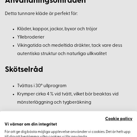
Användningsområden
Detta tunnare kläde är perfekt för:
Kläder, kappor, jackor, byxor och tröjor
Yllebroderier
Vikingatida och medeltida dräkter, tack vare dess
autentiska struktur och naturliga ullkvalitet
Skötselråd
Tvättas i 30° ullprogram
Krymper cirka 4 % vid tvätt, vilket bör beaktas vid
mönsterläggning och tygberäkning
Beställningsinformation
Cookie policy
Vi värnar om din integritet
För att ge dig bästa möjliga upplevelse använder vi cookies. Det är helt upp
Minsta beställningsmängd:
0,5 meter metervara
till dig att bestämma vilka cookies vi får använda.