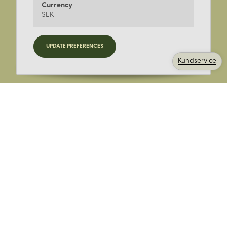
Currency
SEK
Registrera dig för nyheter,
UPDATE PREFERENCES
kampanjer och mer.
Kundservice
Ange din E-post:
Registrera mig på Korps.se nyhetsbrev för att få erbjudanden,
nyheter och information. Genom att registrera dig för att ta emot
e-postmeddelanden från Korps godkänner du vår
integritetspolicy
. Vi behandlar din information ansvarsfullt.