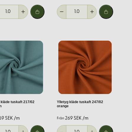
tt, grönt och gult. Detta breda färgutbud gör det enkelt att hitta
 kläde tuskaft 217/02
Ylletyg kläde tuskaft 247/02
n
orange
69 SEK /m
269 SEK /m
r inom textilbranschen. Vi erbjuder högkvalitativa tyger och
Från