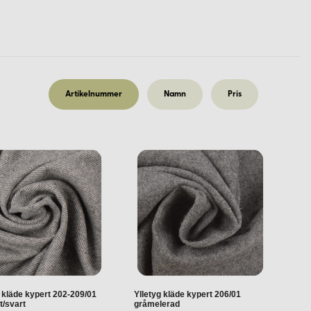
ch förtäta fibrerna. Resultatet blir ett slitstarkt, vindtätt
yget.
Artikelnummer
Namn
Pris
h det vackra fallet passar utmärkt för kjolar, klänningar och
g kläde kypert 202-209/01
Ylletyg kläde kypert 206/01
t/svart
gråmelerad