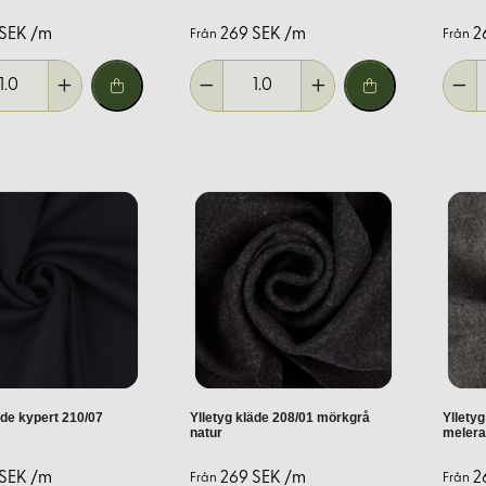
 SEK /m
269 SEK /m
2
Från
Från
pligt för plagg som ska användas utomhus eller i kallare klimat.
äde kypert 210/07
Ylletyg kläde 208/01 mörkgrå
Ylletyg
natur
meler
 SEK /m
269 SEK /m
2
Från
Från