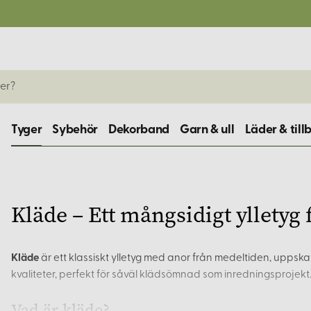
Tyger
Sybehör
Dekorband
Garn & ull
Läder & till
Kläde – Ett mångsidigt ylletyg
Kläde
är ett klassiskt ylletyg med anor från medeltiden, uppskat
kvaliteter, perfekt för såväl klädsömnad som inredningsprojekt
Vad är kläde?