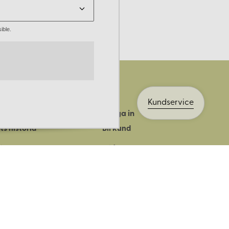
ible.
Kundservice
Logga in
ts historia
Bli kund
ik
Bli företagskund
ort
Köpvillkor
Integritetspolicy
Säkerhet & cookies