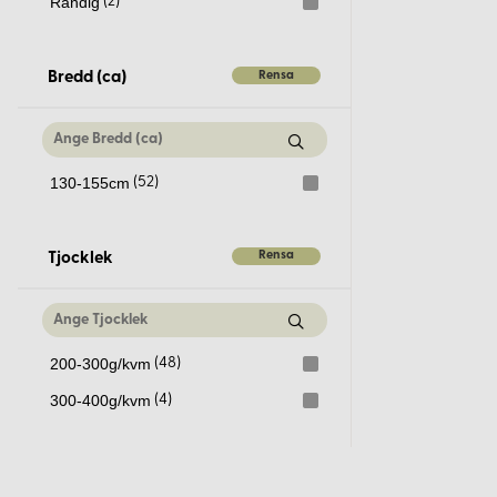
Randig
(2)
Var tillverkas ert kläde?
Rensa
Bredd (ca)
Vårt kläde tillverkas i Indien under noggrant kontrollerade för
130-155cm
(52)
Rensa
Tjocklek
200-300g/kvm
(48)
300-400g/kvm
(4)