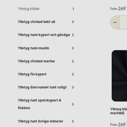
Kläder
269
Ylletyg kläde
Från
Kläde är ett utmärkt val för en mängd olika klädesplagg:
Ylletyg stickad kokt ull
Ytterplagg:
Kappor, jackor och mantlar
Underplagg:
Kjolar, klänningar och byxor
Ylletyg tunn kypert och gåsöga
Historiska dräkter:
Vikinga- och medeltidskläder
Ylletyg tunn muslin
Folkdräkter:
Traditionella svenska dräkter
Ylletyg stickad merino
Tygets hållbarhet och värmande egenskaper gör det särskilt läm
Ylletyg fin kypert
Inredning
Ylletyg återvunnet tunt rutigt
För inredningsprojekt erbjuder kläde både funktion och stil:
Ylletyg tunt spetskypert &
Gardiner:
Ger ett elegant och värmande intryck
fiskben
Ylletyg kl
Kuddar:
Mjuka och hållbara kuddfodral
marinblå
Draperier:
Skapar en ombonad och ljuddämpande miljö.
Ylletyg tunt övriga mönster
269
Från