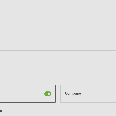
Company
m