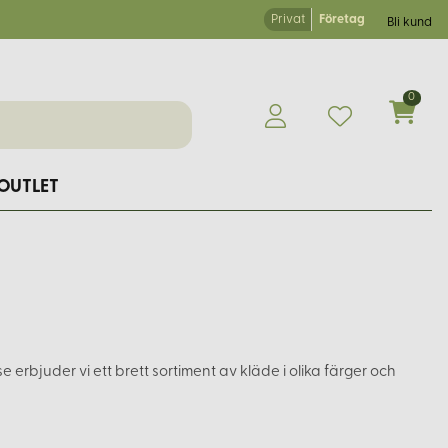
Privat
Företag
Bli kund
0
OUTLET
 erbjuder vi ett brett sortiment av kläde i olika färger och