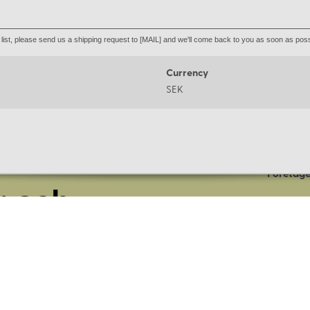
he list, please send us a shipping request to [MAIL] and we'll come back to you as soon as poss
Currency
SEK
Om oss
Företage
r och
Lagerbut
Presentk