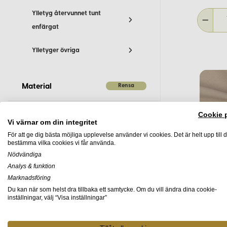
Klädes naturliga egenskaper gör det till ett utmärkt val för hemm
Ylletyg återvunnet tunt
enfärgat
Färgutbud
Ylletyger övriga
Hos Korps.se hittar du kläde i en mängd olika färger, från klassis
rätt nyans för just ditt projekt.
Rensa
Material
Skötselråd
Cookie 
För att bevara klädets kvalitet och utseende rekommenderar vi
Vi värnar om din integritet
Ull
(52)
För att ge dig bästa möjliga upplevelse använder vi cookies. Det är helt upp till d
Tvätt:
Vid behov, tvätta försiktigt för hand eller i maskin på
bestämma vilka cookies vi får använda.
Nödvändiga
Torkning:
Plantorka för att undvika att tyget tappar formen.
Analys & funktion
Rensa
Färg
Ylletyg kl
Marknadsföring
Vår expertis
ljusgrå
Du kan när som helst dra tillbaka ett samtycke. Om du vill ändra dina cookie-
inställningar, välj “Visa inställningar”
269
Med över 30 års erfarenhet av tyger i naturmaterial och som lev
Från
material till både privatpersoner och företag, med fokus på hål
Blå
(7)