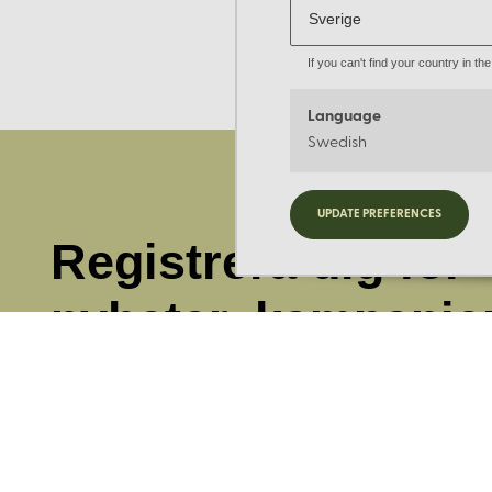
If you can't find your country in t
Language
Swedish
UPDATE PREFERENCES
Registrera dig för
nyheter, kampanje
mer.