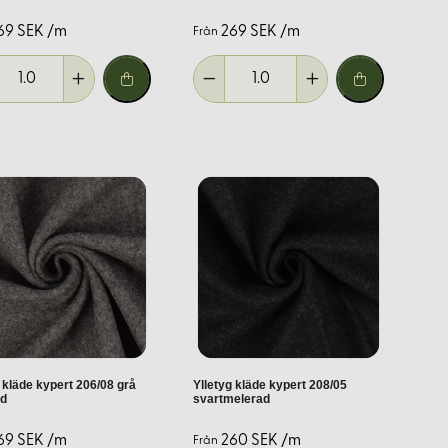
69 SEK /m
269 SEK /m
Från
 kläde kypert 206/08 grå
Ylletyg kläde kypert 208/05
ad
svartmelerad
69 SEK /m
260 SEK /m
Från