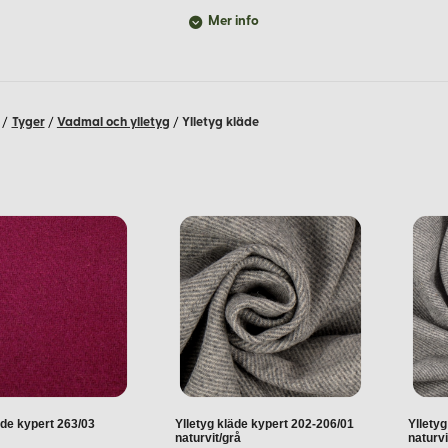
Mer info
et innebär att tyget bearbetas med vatten och såpa för att krympa o
tvis i tuskaft eller kypert, vilket ger olika strukturer och fall i t
/
Tyger
/
Vadmal och ylletyg
/
Ylletyg kläde
 struktur gör det idealiskt för ytterplagg, medan den mjuka ytan oc
inredningstextilier som gardiner, kuddar och draperier.
äde kypert 263/03
Ylletyg kläde kypert 202-206/01
Yllety
naturvit/grå
naturvi