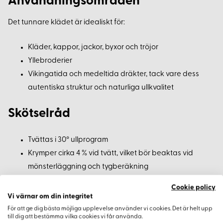
Användningsområden
Det tunnare klädet är idealiskt för:
Kläder, kappor, jackor, byxor och tröjor
Yllebroderier
Vikingatida och medeltida dräkter, tack vare dess
autentiska struktur och naturliga ullkvalitet
Skötselråd
Tvättas i 30° ullprogram
Krymper cirka 4 % vid tvätt, vilket bör beaktas vid
mönsterläggning och tygberäkning
Cookie policy
Beställningsinformation
Vi värnar om din integritet
För att ge dig bästa möjliga upplevelse använder vi cookies. Det är helt upp
till dig att bestämma vilka cookies vi får använda.
Minsta beställningsmängd:
0,5 meter metervara