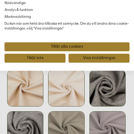
Nödvändiga
Analys & funktion
För att säkerställa rätt färg och kvalitet kan du beställa ett
Marknadsföring
tygprov - antingen en komplett provkarta över alla kläden i
Du kan när som helst dra tillbaka ett samtycke. Om du vill ändra dina cookie-
vårt sortiment eller ett enskilt prov av detta specifika tyg.
inställningar, välj “Visa inställningar”
Tillåt alla cookies
Varianter
Tillåt inte
Visa inställningar