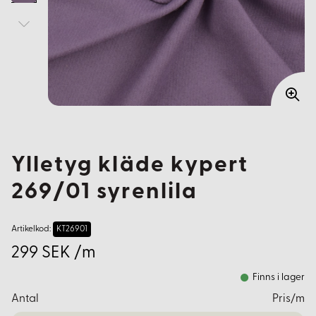
Ylletyg kläde kypert
269/01 syrenlila
Artikelkod:
KT26901
299 SEK /m
Finns i lager
Antal
Pris/m