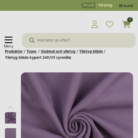
Privat
Företag
Bli kund
0
Meny
Produkter
/
Tyger
/
Vadmal och ylletyg
/
Ylletyg kläde
/
Ylletyg kläde kypert 269/01 syrenlila