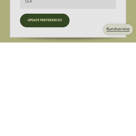
SEK
Registrera dig för nyheter,
UPDATE PREFERENCES
kampanjer och mer.
Kundservice
Ange din E-post:
Registrera mig på Korps.se nyhetsbrev för att få erbjudanden,
nyheter och information. Genom att registrera dig för att ta emot
e-postmeddelanden från Korps godkänner du vår
integritetspolicy
. Vi behandlar din information ansvarsfullt.
Avsluta prenumerationen när som helst.