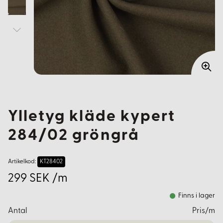
Ylletyg kläde kypert
284/02 gröngrå
Artikelkod:
KT28402
299 SEK /m
Finns i lager
Antal
Pris/m