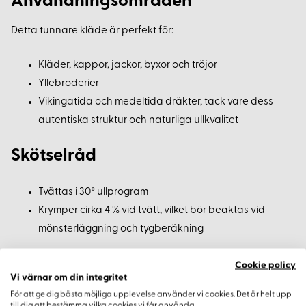
Användningsområden
Detta tunnare kläde är perfekt för:
Kläder, kappor, jackor, byxor och tröjor
Yllebroderier
Vikingatida och medeltida dräkter, tack vare dess
autentiska struktur och naturliga ullkvalitet
Skötselråd
Tvättas i 30° ullprogram
Krymper cirka 4 % vid tvätt, vilket bör beaktas vid
mönsterläggning och tygberäkning
Beställningsinformation
Cookie policy
Vi värnar om din integritet
För att ge dig bästa möjliga upplevelse använder vi cookies. Det är helt upp
Minsta beställningsmängd:
0,5 meter metervara
till dig att bestämma vilka cookies vi får använda.