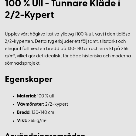
100 % Ull - Tunnare Kläde i
2/2-Kypert
Upplev vårt högkvalitativa ylletyg i 100 % ull, vävt i den tidlösa
2/2-kyperten. Detta tyg erbjuder ett följsamt, slitstarkt och
elegant fall med en bredd på 130-140 cm och en vikt på 265
g/m², vilket gör det idealiskt för både historiska och moderna
sömnadsprojekt.
Egenskaper
Material:
100 % ull
Vävmönster:
2/2-kypert
Bredd:
130-140 cm
Vikt:
265 g/m²