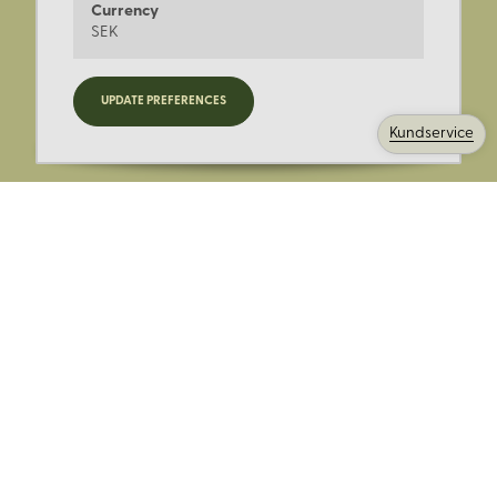
Currency
SEK
Registrera dig för nyheter,
UPDATE PREFERENCES
kampanjer och mer.
Kundservice
Ange din E-post:
Registrera mig på Korps.se nyhetsbrev för att få erbjudanden,
nyheter och information. Genom att registrera dig för att ta emot
e-postmeddelanden från Korps godkänner du vår
integritetspolicy
. Vi behandlar din information ansvarsfullt.