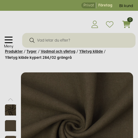
Privat
Företag
Bli kund
0
Meny
Produkter
/
Tyger
/
Vadmal och ylletyg
/
Ylletyg kläde
/
Ylletyg kläde kypert 284/02 gröngrå