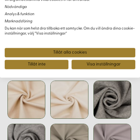
Nödvändiga
För att säkerställa att du får rätt färg och kvalitet kan du
Analys & funktion
beställa ett tygprov - antingen en komplett provkarta över
Marknadsföring
alla kläden i vårt sortiment eller ett enskilt prov av just detta
Du kan när som helst dra tillbaka ett samtycke. Om du vill ändra dina cookie-
inställningar, välj “Visa inställningar”
tyg.
Tillåt alla cookies
Tillåt inte
Visa inställningar
Varianter