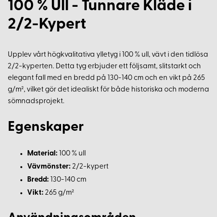
100 % Ull - Tunnare Kläde i
2/2-Kypert
Upplev vårt högkvalitativa ylletyg i 100 % ull, vävt i den tidlösa
2/2-kyperten. Detta tyg erbjuder ett följsamt, slitstarkt och
elegant fall med en bredd på 130-140 cm och en vikt på 265
g/m², vilket gör det idealiskt för både historiska och moderna
sömnadsprojekt.
Egenskaper
Material:
100 % ull
Vävmönster:
2/2-kypert
Bredd:
130-140 cm
Vikt:
265 g/m²