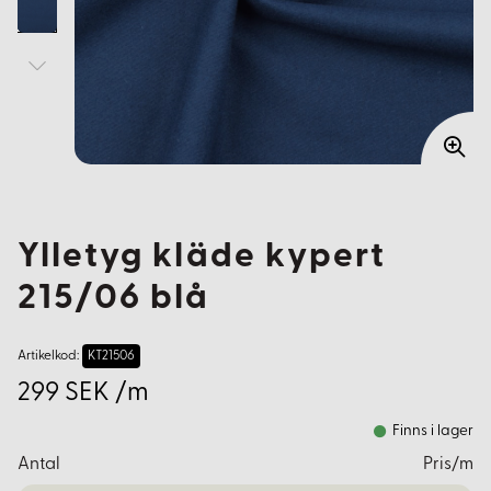
Ylletyg kläde kypert
215/06 blå
Artikelkod:
KT21506
299 SEK /m
Finns i lager
Antal
Pris/m