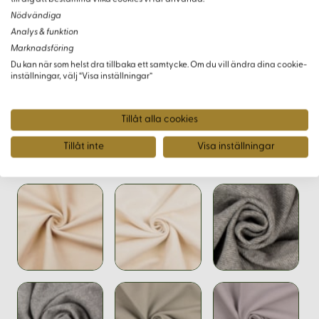
Nödvändiga
För att säkerställa att du får rätt färg och kvalitet kan du
Analys & funktion
beställa ett tygprov - antingen en komplett provkarta över
Marknadsföring
alla kläden i vårt sortiment eller ett enskilt prov av just detta
Du kan när som helst dra tillbaka ett samtycke. Om du vill ändra dina cookie-
inställningar, välj “Visa inställningar”
tyg.
Tillåt alla cookies
Tillåt inte
Visa inställningar
Varianter