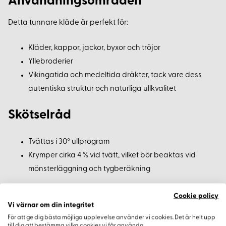
Användningsområden
Detta tunnare kläde är perfekt för:
Kläder, kappor, jackor, byxor och tröjor
Yllebroderier
Vikingatida och medeltida dräkter, tack vare dess
autentiska struktur och naturliga ullkvalitet
Skötselråd
Tvättas i 30° ullprogram
Krymper cirka 4 % vid tvätt, vilket bör beaktas vid
mönsterläggning och tygberäkning
Beställningsinformation
Cookie policy
Vi värnar om din integritet
För att ge dig bästa möjliga upplevelse använder vi cookies. Det är helt upp
Minsta beställningsmängd:
0,5 meter metervara
till dig att bestämma vilka cookies vi får använda.