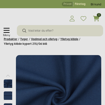
Privat
Företag
Bli kund
0
Meny
Produkter
/
Tyger
/
Vadmal och ylletyg
/
Ylletyg kläde
/
Ylletyg kläde kypert 215/06 blå