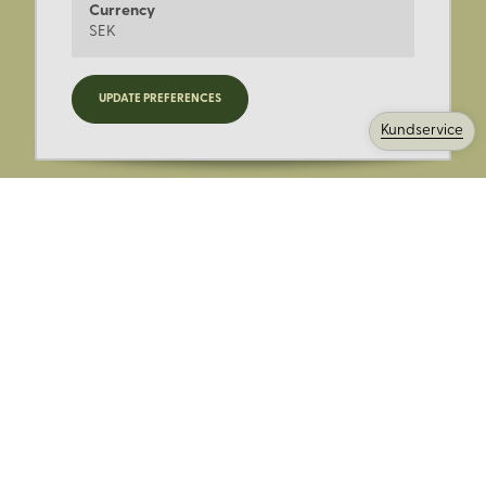
Currency
SEK
Registrera dig för nyheter,
UPDATE PREFERENCES
kampanjer och mer.
Kundservice
Ange din E-post:
Registrera mig på Korps.se nyhetsbrev för att få erbjudanden,
nyheter och information. Genom att registrera dig för att ta emot
e-postmeddelanden från Korps godkänner du vår
integritetspolicy
. Vi behandlar din information ansvarsfullt.